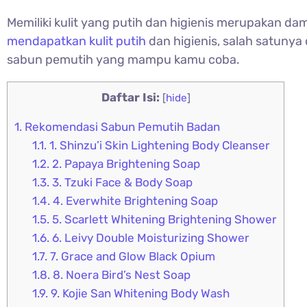
Memiliki kulit yang putih dan higienis merupakan da
mendapatkan kulit putih
dan higienis, salah satuny
sabun pemutih yang mampu kamu coba.
Daftar Isi:
[
hide
]
1.
Rekomendasi Sabun Pemutih Badan
1.1.
1. Shinzu’i Skin Lightening Body Cleanser
1.2.
2. Papaya Brightening Soap
1.3.
3. Tzuki Face & Body Soap
1.4.
4. Everwhite Brightening Soap
1.5.
5. Scarlett Whitening Brightening Shower
1.6.
6. Leivy Double Moisturizing Shower
1.7.
7. Grace and Glow Black Opium
1.8.
8. Noera Bird’s Nest Soap
1.9.
9. Kojie San Whitening Body Wash