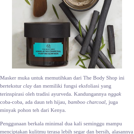
Masker muka untuk memutihkan
dari The Body Shop ini
bertekstur
clay
dan memiliki fungsi eksfoliasi yang
terinspirasi oleh tradisi ayurveda. Kandungannya
nggak
coba-coba, ada daun teh hijau,
bamboo charcoal
, juga
minyak pohon teh dari Kenya.
Penggunaan berkala minimal dua kali seminggu mampu
menciptakan kulitmu terasa lebih segar dan bersih, alasannya