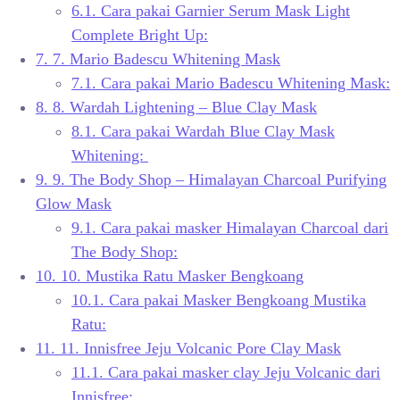
6.1.
Cara pakai Garnier Serum Mask Light
Complete Bright Up:
7.
7. Mario Badescu Whitening Mask
7.1.
Cara pakai Mario Badescu Whitening Mask:
8.
8. Wardah Lightening – Blue Clay Mask
8.1.
Cara pakai Wardah Blue Clay Mask
Whitening:
9.
9. The Body Shop – Himalayan Charcoal Purifying
Glow Mask
9.1.
Cara pakai masker Himalayan Charcoal dari
The Body Shop:
10.
10. Mustika Ratu Masker Bengkoang
10.1.
Cara pakai Masker Bengkoang Mustika
Ratu:
11.
11. Innisfree Jeju Volcanic Pore Clay Mask
11.1.
Cara pakai masker clay Jeju Volcanic dari
Innisfree: