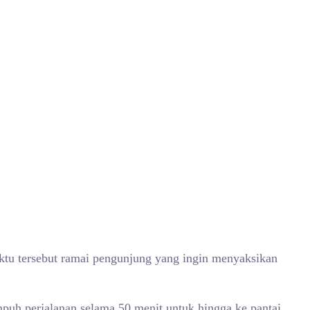
aktu tersebut ramai pengunjung yang ingin menyaksikan
uh perjalanan selama 50 menit untuk hingga ke pantai.