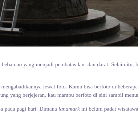
 bebatuan yang menjadi pembatas laut dan darat. Selain itu, 
k mengabadikannya lewat foto. Kamu bisa berfoto di beberap
atung yang berjejeran, kau mampu berfoto di sini sambil men
a pada pagi hari. Dimana
landmark
ini belum padat wisatawan