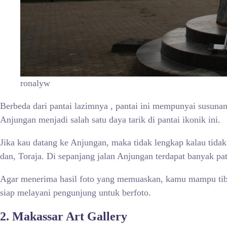
ronalyw
Berbeda dari pantai lazimnya , pantai ini mempunyai susunan
Anjungan menjadi salah satu daya tarik di pantai ikonik ini.
Jika kau datang ke Anjungan, maka tidak lengkap kalau tida
dan, Toraja. Di sepanjang jalan Anjungan terdapat banyak p
Agar menerima hasil foto yang memuaskan, kamu mampu tib
siap melayani pengunjung untuk berfoto.
2. Makassar Art Gallery