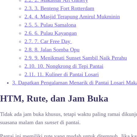
2.2.
2. Makassar Art Gallery
2.3.
3. Benteng Fort Rotterdam
2.4.
4. Masjid Terapung Amirul Mukminin
2.5.
5. Pulau Samalona
2.6.
6. Pulau Kayangan
2.7.
7. Car Free Day
2.8.
8. Jalan Somba Opu
2.9.
9. Menikmati Sunset Sambil Naik Perahu
2.10.
10. Nongkrong di Tepi Pantai
2.11.
11. Kuliner di Pantai Losari
3.
Dapatkan Pengalaman Menarik di Pantai Losari Maka
HTM, Rute, dan Jam Buka
Tidak ada jam buka khusus, tetapi waktu paling ramai dikun
suasana malam dan
sunset
di pantai.
Pantai ini memiliki rute yang mudah untuk ditempuh. Jika 