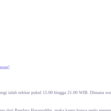
ssar!
jungi ialah sekitar pukul 15.00 hingga 21.00 WIB. Dimana w
kamu dari Bandara Hasanuddin, maka kamu hanya perlu menemp