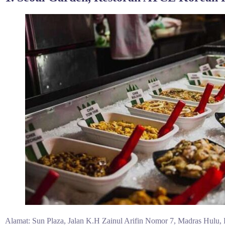
Alamat: Sun Plaza, Jalan K.H Zainul Arifin Nomor 7, Madras Hulu