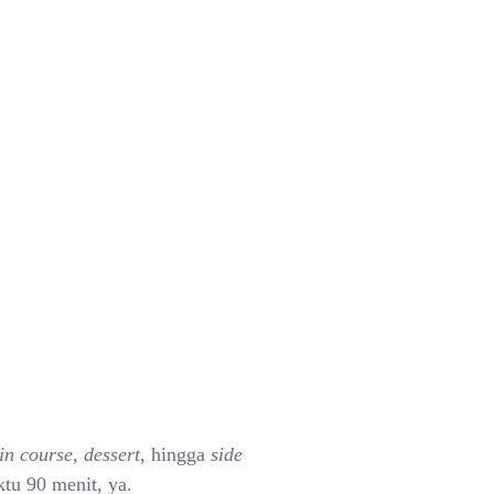
n course, dessert
, hingga
side
tu 90 menit, ya.