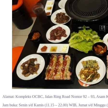
Alamat: Kompleks OCBC, Jalan Ring Road Nomor 92 – 93, Asam 
Jam buka: Senin s/d Kamis (11.15 – 22.00) WIB, Jumat s/d Minggu 