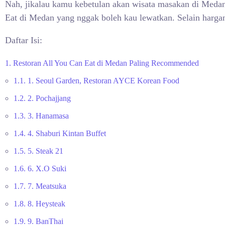
Nah, jikalau kamu kebetulan akan wisata masakan di Medan
Eat di Medan yang nggak boleh kau lewatkan. Selain harga
Daftar Isi:
1.
Restoran All You Can Eat di Medan Paling Recommended
1.1.
1. Seoul Garden, Restoran AYCE Korean Food
1.2.
2. Pochajjang
1.3.
3. Hanamasa
1.4.
4. Shaburi Kintan Buffet
1.5.
5. Steak 21
1.6.
6. X.O Suki
1.7.
7. Meatsuka
1.8.
8. Heysteak
1.9.
9. BanThai