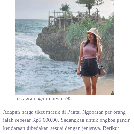
Instagram @tutijaiyanti93
Adapun harga tiket masuk di Pantai Ngobaran per orang
ialah sebesar Rp5.000,00. Sedangkan untuk ongkos parkir
kendaraan dibedakan sesuai dengan jenisnya. Berikut