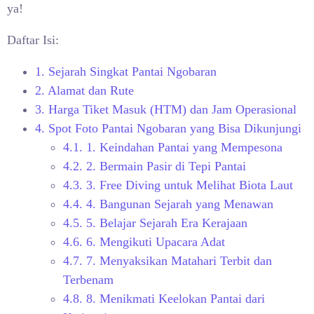
ya!
Daftar Isi:
1.
Sejarah Singkat Pantai Ngobaran
2.
Alamat dan Rute
3.
Harga Tiket Masuk (HTM) dan Jam Operasional
4.
Spot Foto Pantai Ngobaran yang Bisa Dikunjungi
4.1.
1. Keindahan Pantai yang Mempesona
4.2.
2. Bermain Pasir di Tepi Pantai
4.3.
3. Free Diving untuk Melihat Biota Laut
4.4.
4. Bangunan Sejarah yang Menawan
4.5.
5. Belajar Sejarah Era Kerajaan
4.6.
6. Mengikuti Upacara Adat
4.7.
7. Menyaksikan Matahari Terbit dan
Terbenam
4.8.
8. Menikmati Keelokan Pantai dari