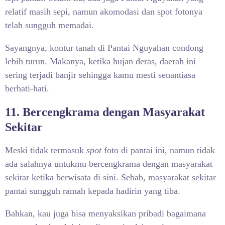
relatif masih sepi, namun akomodasi dan spot fotonya
telah sungguh memadai.
Sayangnya, kontur tanah di Pantai Nguyahan condong
lebih turun. Makanya, ketika hujan deras, daerah ini
sering terjadi banjir sehingga kamu mesti senantiasa
berhati-hati.
11. Bercengkrama dengan Masyarakat
Sekitar
Meski tidak termasuk
spot
foto di pantai ini, namun tidak
ada salahnya untukmu bercengkrama dengan masyarakat
sekitar ketika berwisata di sini. Sebab, masyarakat sekitar
pantai sungguh ramah kepada hadirin yang tiba.
Bahkan, kau juga bisa menyaksikan pribadi bagaimana