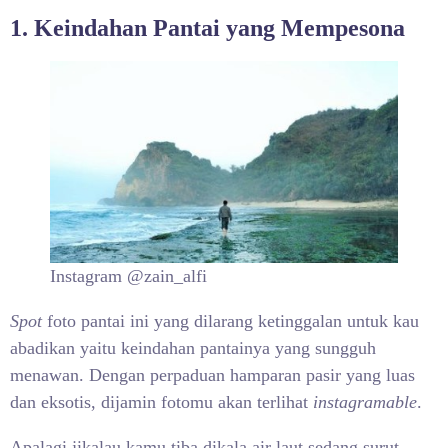
1. Keindahan Pantai yang Mempesona
Instagram @zain_alfi
Spot
foto pantai ini yang dilarang ketinggalan untuk kau
abadikan yaitu keindahan pantainya yang sungguh
menawan. Dengan perpaduan hamparan pasir yang luas
dan eksotis, dijamin fotomu akan terlihat
instagramable
.
Apalagi jikalau kamu tiba dikala air laut sedang surut,