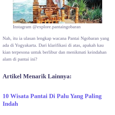
Instagram @explore.pantaingobaran
Nah, itu ia ulasan lengkap wacana Pantai Ngobaran yang
ada di Yogyakarta. Dari klarifikasi di atas, apakah kau
kian terpesona untuk berlibur dan menikmati keindahan
alam di pantai ini?
Artikel Menarik Lainnya:
10 Wisata Pantai Di Palu Yang Paling
Indah