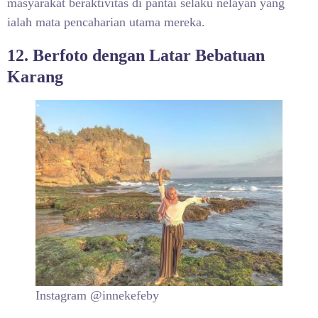
masyarakat beraktivitas di pantai selaku nelayan yang
ialah mata pencaharian utama mereka.
12. Berfoto dengan Latar Bebatuan
Karang
Instagram @innekefeby