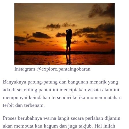
Instagram @explore.pantaingobaran
Banyaknya patung-patung dan bangunan menarik yang
ada di sekeliling pantai ini menciptakan wisata alam ini
mempunyai keindahan tersendiri ketika momen matahari
terbit dan terbenam.
Proses berubahnya warna langit secara perlahan dijamin
akan membuat kau kagum dan juga takjub. Hal inilah