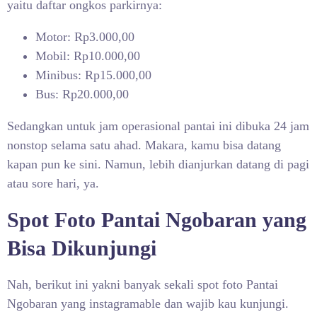
yaitu daftar ongkos parkirnya:
Motor: Rp3.000,00
Mobil: Rp10.000,00
Minibus: Rp15.000,00
Bus: Rp20.000,00
Sedangkan untuk jam operasional pantai ini dibuka 24 jam
nonstop selama satu ahad. Makara, kamu bisa datang
kapan pun ke sini. Namun, lebih dianjurkan datang di pagi
atau sore hari, ya.
Spot Foto Pantai Ngobaran yang
Bisa Dikunjungi
Nah, berikut ini yakni banyak sekali spot foto Pantai
Ngobaran yang instagramable dan wajib kau kunjungi.