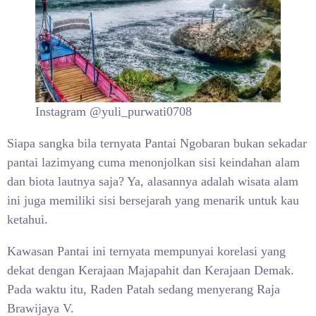
Instagram @yuli_purwati0708
Siapa sangka bila ternyata Pantai Ngobaran bukan sekadar
pantai lazimyang cuma menonjolkan sisi keindahan alam
dan biota lautnya saja? Ya, alasannya adalah wisata alam
ini juga memiliki sisi bersejarah yang menarik untuk kau
ketahui.
Kawasan Pantai ini ternyata mempunyai korelasi yang
dekat dengan Kerajaan Majapahit dan Kerajaan Demak.
Pada waktu itu, Raden Patah sedang menyerang Raja
Brawijaya V.