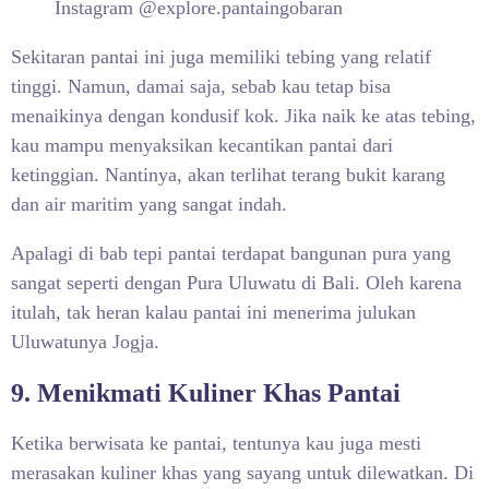
Instagram @explore.pantaingobaran
Sekitaran pantai ini juga memiliki tebing yang relatif
tinggi. Namun, damai saja, sebab kau tetap bisa
menaikinya dengan kondusif kok. Jika naik ke atas tebing,
kau mampu menyaksikan kecantikan pantai dari
ketinggian. Nantinya, akan terlihat terang bukit karang
dan air maritim yang sangat indah.
Apalagi di bab tepi pantai terdapat bangunan pura yang
sangat seperti dengan Pura Uluwatu di Bali. Oleh karena
itulah, tak heran kalau pantai ini menerima julukan
Uluwatunya Jogja.
9. Menikmati Kuliner Khas Pantai
Ketika berwisata ke pantai, tentunya kau juga mesti
merasakan kuliner khas yang sayang untuk dilewatkan. Di