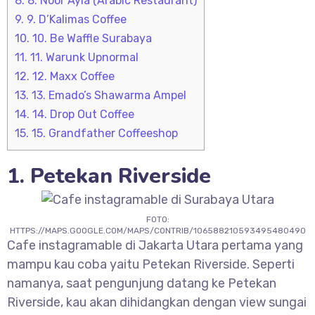
8.
8. Noor Ayla (Arabic Restaurant)
9.
9. D’Kalimas Coffee
10.
10. Be Waffle Surabaya
11.
11. Warunk Upnormal
12.
12. Maxx Coffee
13.
13. Emado’s Shawarma Ampel
14.
14. Drop Out Coffee
15.
15. Grandfather Coffeeshop
1. Petekan Riverside
FOTO:
HTTPS://MAPS.GOOGLE.COM/MAPS/CONTRIB/106588210593495480490
Cafe instagramable di Jakarta Utara pertama yang
mampu kau coba yaitu Petekan Riverside. Seperti
namanya, saat pengunjung datang ke Petekan
Riverside, kau akan dihidangkan dengan view sungai