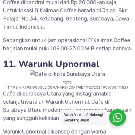
Coffee dibandrol mulai dari Rp.20.000-an saja.
Untuk lokasi D’Kalimas Coffee berada di Jalan. Bkr
Pelajar No.34, Ketabang, Genteng, Surabaya, Jawa
Timur, Indonesia.
Sedangkan untuk jam operasional D’Kalimas Coffee
berjalan mulai pukul 09.00-23.00 WIB setiap harinya.
11. Warunk Upnormal
FOTO:
HTTPS://MAPS.GOOGLE.COM/MAPS/CONTRIB/111272024906735411529
Cafe di Surabaya Utara yang instagramable
selanjutnya ialah Warunk Upnormal. Cafe di
Surabaya Utara modern satu ini menawarkan desain
Butuh Bantuan?
Hubungi
yang sungguh kekinian dan cozy.
Sekarang Juga!
Warunk Upnormal dikonsep dengan warna