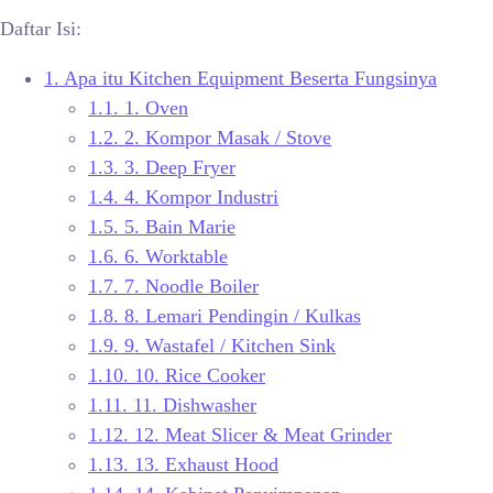
Daftar Isi:
1.
Apa itu Kitchen Equipment Beserta Fungsinya
1.1.
1. Oven
1.2.
2. Kompor Masak / Stove
1.3.
3. Deep Fryer
1.4.
4. Kompor Industri
1.5.
5. Bain Marie
1.6.
6. Worktable
1.7.
7. Noodle Boiler
1.8.
8. Lemari Pendingin / Kulkas
1.9.
9. Wastafel / Kitchen Sink
1.10.
10. Rice Cooker
1.11.
11. Dishwasher
1.12.
12. Meat Slicer & Meat Grinder
1.13.
13. Exhaust Hood