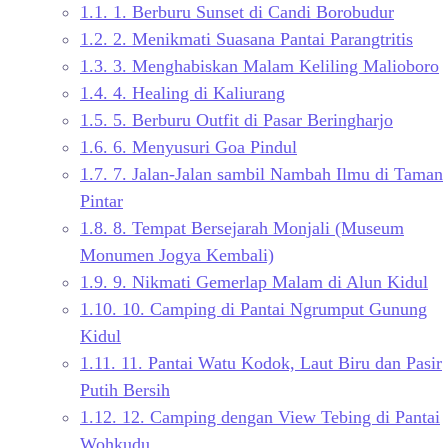
1.1.
1. Berburu Sunset di Candi Borobudur
1.2.
2. Menikmati Suasana Pantai Parangtritis
1.3.
3. Menghabiskan Malam Keliling Malioboro
1.4.
4. Healing di Kaliurang
1.5.
5. Berburu Outfit di Pasar Beringharjo
1.6.
6. Menyusuri Goa Pindul
1.7.
7. Jalan-Jalan sambil Nambah Ilmu di Taman
Pintar
1.8.
8. Tempat Bersejarah Monjali (Museum
Monumen Jogya Kembali)
1.9.
9. Nikmati Gemerlap Malam di Alun Kidul
1.10.
10. Camping di Pantai Ngrumput Gunung
Kidul
1.11.
11. Pantai Watu Kodok, Laut Biru dan Pasir
Putih Bersih
1.12.
12. Camping dengan View Tebing di Pantai
Wohkudu