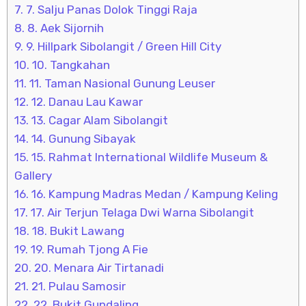
7.
7. Salju Panas Dolok Tinggi Raja
8.
8. Aek Sijornih
9.
9. Hillpark Sibolangit / Green Hill City
10.
10. Tangkahan
11.
11. Taman Nasional Gunung Leuser
12.
12. Danau Lau Kawar
13.
13. Cagar Alam Sibolangit
14.
14. Gunung Sibayak
15.
15. Rahmat International Wildlife Museum &
Gallery
16.
16. Kampung Madras Medan / Kampung Keling
17.
17. Air Terjun Telaga Dwi Warna Sibolangit
18.
18. Bukit Lawang
19.
19. Rumah Tjong A Fie
20.
20. Menara Air Tirtanadi
21.
21. Pulau Samosir
22.
22. Bukit Gundaling