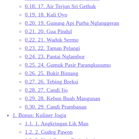
0.18.
17. Air Terjun Sri Gethuk
0.19.
18. Kali Oyo
0.20.
19. Gunung Api Purba Nglanggeran
0.21.
20. Gua Pindul
0.22.
21. Waduk Sermo
0.23.
22. Taman Pelangi
0.24.
23. Pantai Nglambor
0.25.
24. Gumuk Pasir Parangkusumo
0.26.
25. Bukit Bintang
0.27.
26. Tebing Breksi
0.28.
27. Candi Ijo
0.29.
28. Kebun Buah Mangunan
0.30.
29. Candi Prambanan
1.
Bonus: Kuliner Jogja
1.1.
1. Angkringan Lik Man
1.2.
2. Gudeg Pawon