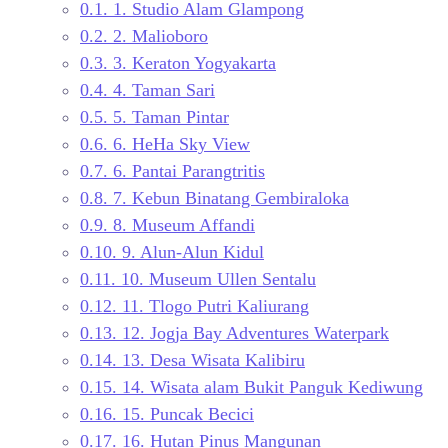
0.1.
1. Studio Alam Glampong
0.2.
2. Malioboro
0.3.
3. Keraton Yogyakarta
0.4.
4. Taman Sari
0.5.
5. Taman Pintar
0.6.
6. HeHa Sky View
0.7.
6. Pantai Parangtritis
0.8.
7. Kebun Binatang Gembiraloka
0.9.
8. Museum Affandi
0.10.
9. Alun-Alun Kidul
0.11.
10. Museum Ullen Sentalu
0.12.
11. Tlogo Putri Kaliurang
0.13.
12. Jogja Bay Adventures Waterpark
0.14.
13. Desa Wisata Kalibiru
0.15.
14. Wisata alam Bukit Panguk Kediwung
0.16.
15. Puncak Becici
0.17.
16. Hutan Pinus Mangunan