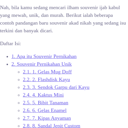
Nah, bila kamu sedang mencari ilham souvenir ijab kabul
yang mewah, unik, dan murah. Berikut ialah beberapa
contoh pandangan baru souvenir akad nikah yang sedang isu
terkini dan banyak dicari.
Daftar Isi:
1.
Apa itu Souvenir Pernikahan
2.
Souvenir Pernikahan Unik
2.1.
1. Gelas Mug Doff
2.2.
2. Flashdisk Kayu
2.3.
3. Sendok Garpu dari Kayu
2.4.
4. Kaktus Mini
2.5.
5. Bibit Tanaman
2.6.
6. Gelas Enamel
2.7.
7. Kipas Anyaman
2.8.
8. Sandal Jepit Custom