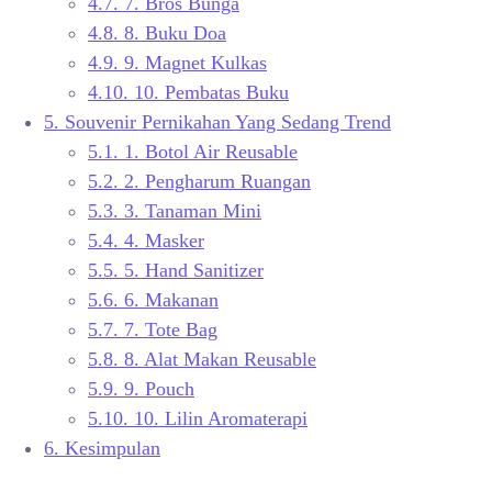
4.7.
7. Bros Bunga
4.8.
8. Buku Doa
4.9.
9. Magnet Kulkas
4.10.
10. Pembatas Buku
5.
Souvenir Pernikahan Yang Sedang Trend
5.1.
1. Botol Air Reusable
5.2.
2. Pengharum Ruangan
5.3.
3. Tanaman Mini
5.4.
4. Masker
5.5.
5. Hand Sanitizer
5.6.
6. Makanan
5.7.
7. Tote Bag
5.8.
8. Alat Makan Reusable
5.9.
9. Pouch
5.10.
10. Lilin Aromaterapi
6.
Kesimpulan