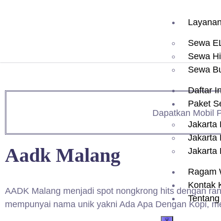
Layana
Sewa E
Sewa H
Sewa B
Daftar I
Paket 
Dapatkan Mobil P
Jakarta
Jakarta
Aadk Malang
Jakarta
Ragam 
Kontak 
AADK Malang menjadi spot nongkrong hits dengan ran
Tentang
mempunyai nama unik yakni Ada Apa Dengan Kopi, men