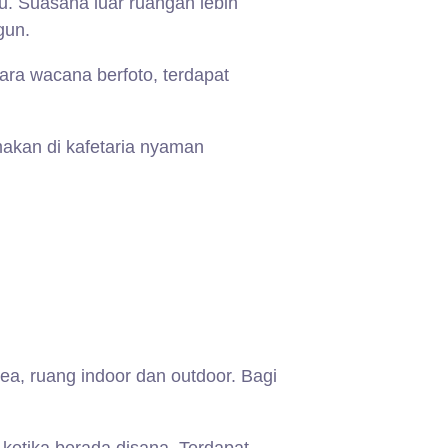
au. Suasana luar ruangan lebih
gun.
ara wacana berfoto, terdapat
akan di kafetaria nyaman
area, ruang indoor dan outdoor. Bagi