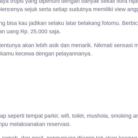
ya tropis yang dipenuhi dengan banyak sekali flora hij
encenya sejuk serta setiap sudutnya memiliki view ang
 bisa kau jadikan selaku latar belakang fotomu. Berbic
an uang Rp. 25.000 saja.
tunya akan lebih asik dan menarik. Nikmati sensasi m
at kamu kecewa dengan pelayannanya.
ap seperti tempat parkir, wifi, toilet, mushola, smoking 
mpu melaksanakan reservasi.