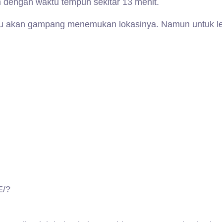
m dengan waktu tempuh sekitar 13 menit.
kamu akan gampang menemukan lokasinya. Namun untuk le
E/?