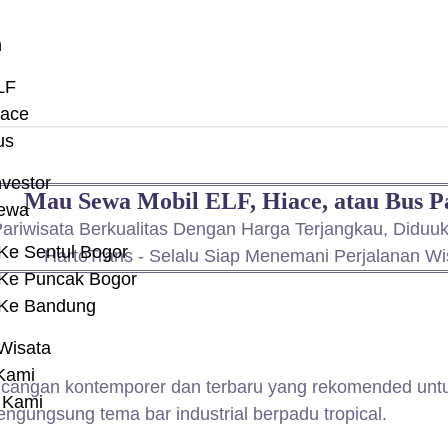
n
LF
iace
us
nvestor
Mau Sewa Mobil ELF, Hiace, atau Bus P
Sewa
ariwisata Berkualitas Dengan Harga Terjangkau, Diduu
 Ke Sentul Bogor
HartoTrans - Selalu Siap Menemani Perjalanan Wi
 Ke Puncak Bogor
 Ke Bandung
Wisata
Kami
cangan kontemporer dan terbaru yang rekomended untuk
 Kami
gungsung tema bar industrial berpadu tropical.