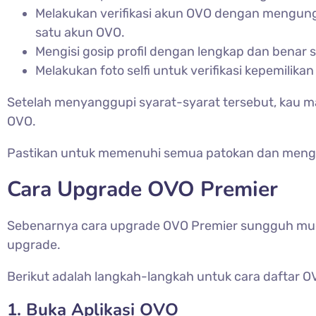
Melakukan verifikasi akun OVO dengan mengung
satu akun OVO.
Mengisi gosip profil dengan lengkap dan benar 
Melakukan foto selfi untuk verifikasi kepemilikan
Setelah menyanggupi syarat-syarat tersebut, kau 
OVO.
Pastikan untuk memenuhi semua patokan dan mengiku
Cara Upgrade OVO Premier
Sebenarnya cara upgrade OVO Premier sungguh muda
upgrade.
Berikut adalah langkah-langkah untuk cara daftar O
1. Buka Aplikasi OVO