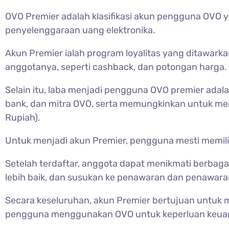
OVO Premier adalah klasifikasi akun pengguna OVO y
penyelenggaraan uang elektronika.
Akun Premier ialah program loyalitas yang ditawar
anggotanya, seperti cashback, dan potongan harga.
Selain itu, laba menjadi pengguna OVO premier ad
bank, dan mitra OVO, serta memungkinkan untuk men
Rupiah).
Untuk menjadi akun Premier, pengguna mesti memilik
Setelah terdaftar, anggota dapat menikmati berbaga
lebih baik, dan susukan ke penawaran dan penawara
Secara keseluruhan, akun Premier bertujuan untuk 
pengguna menggunakan OVO untuk keperluan keuan