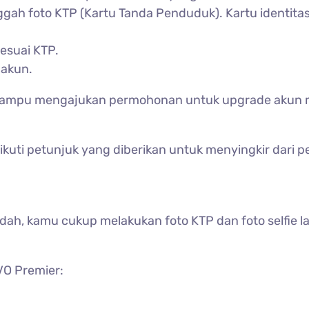
gah foto KTP (Kartu Tanda Penduduk). Kartu identit
sesuai KTP.
 akun.
mampu mengajukan permohonan untuk upgrade akun me
ti petunjuk yang diberikan untuk menyingkir dari pe
h, kamu cukup melakukan foto KTP dan foto selfie l
VO Premier: