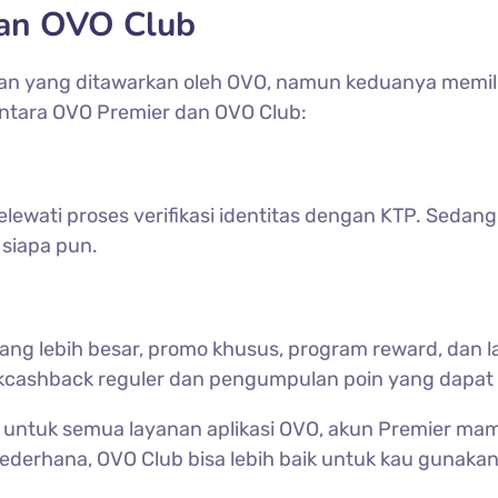
an OVO Club
an yang ditawarkan oleh OVO, namun keduanya memil
ntara OVO Premier dan OVO Club:
ewati proses verifikasi identitas dengan KTP. Seda
 siapa pun.
g lebih besar, promo khusus, program reward, dan l
ashback reguler dan pengumpulan poin yang dapat 
di untuk semua layanan aplikasi OVO, akun Premier ma
ederhana, OVO Club bisa lebih baik untuk kau gunakan