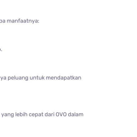
apa manfaatnya:
.
unya peluang untuk mendapatkan
yang lebih cepat dari OVO dalam