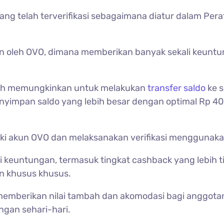
ang telah terverifikasi sebagaimana diatur dalam Pe
kan oleh OVO, dimana memberikan banyak sekali keunt
alah memungkinkan untuk melakukan
transfer saldo
ke 
yimpan saldo yang lebih besar dengan optimal Rp 40
i akun OVO dan melaksanakan verifikasi menggunakan 
i keuntungan, termasuk tingkat cashback yang lebih 
n khusus khusus.
memberikan nilai tambah dan akomodasi bagi anggota
gan sehari-hari.