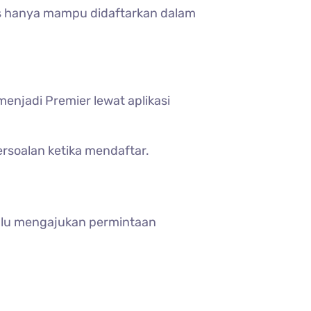
as hanya mampu didaftarkan dalam
njadi Premier lewat aplikasi
rsoalan ketika mendaftar.
alu mengajukan permintaan