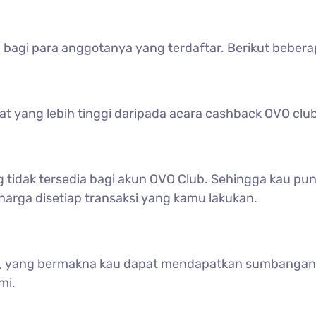
bagi para anggotanya yang terdaftar. Berikut beber
t yang lebih tinggi daripada acara cashback OVO club
 tidak tersedia bagi akun OVO Club. Sehingga kau p
arga disetiap transaksi yang kamu lakukan.
n, yang bermakna kau dapat mendapatkan sumbangan 
mi.