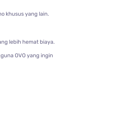
o khusus yang lain.
ng lebih hemat biaya.
gguna OVO yang ingin