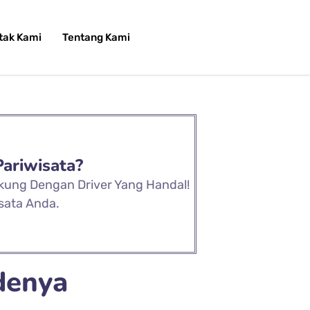
tak Kami
Tentang Kami
Pariwisata?
ukung Dengan Driver Yang Handal!
sata Anda.
denya