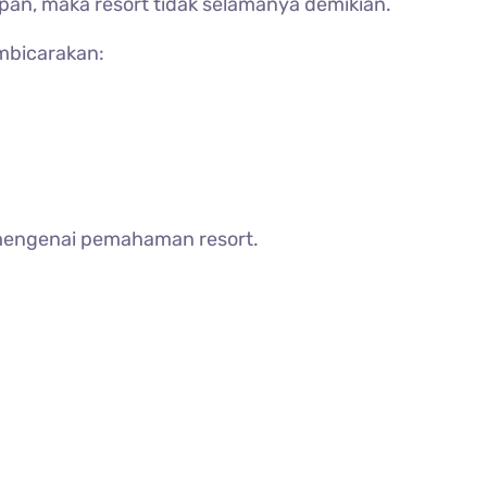
apan, maka resort tidak selamanya demikian.
embicarakan:
l mengenai pemahaman resort.