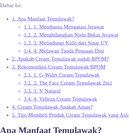
Daftar Isi:
1.
Apa Manfaat Temulawak?
1.1.
1. Membantu Mengatasi Jerawat
1.2.
2. Menghilangkan Noda Bekas Jerawat
1.3.
3. Melindungi Kulit dari Sinar UV
1.4.
4. Melawan Tanda Penuaan Dini
2.
Apakah Cream Temulawak sudah BPOM?
3.
Rekomendasi Cream Temulawak BPOM
3.1.
1. G-Walet Cream Temulawak
3.2.
2. The Face Cream Temulawak 2in1
3.3.
3. V Natural
3.4.
4. Valleza Cream Temulawak
4.
Cream Temulawak Apakah Aman?
5.
Tips Membeli Produk Cream Temulawak yang Asli
Apa Manfaat Temulawak?