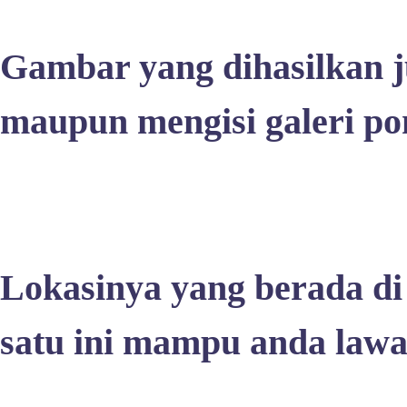
Gambar yang dihasilkan 
maupun mengisi galeri pon
Lokasinya yang berada di
satu ini mampu anda lawa