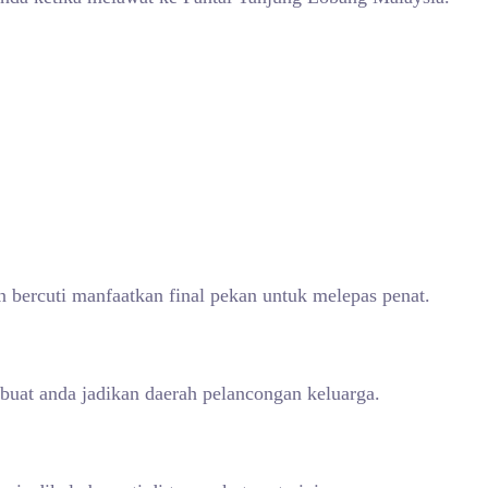
n bercuti manfaatkan final pekan untuk melepas penat.
buat anda jadikan daerah pelancongan keluarga.