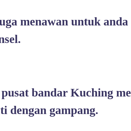
juga menawan untuk anda 
sel.
 pusat bandar Kuching me
ti dengan gampang.