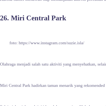
26. Miri Central Park
foto: https://www.instagram.com/suzie.isla/
Olahraga menjadi salah satu aktiviti yang menyehatkan, selai
Miri Central Park hadirkan taman menarik yang rekomended 