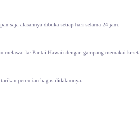
an saja alasannya dibuka setiap hari selama 24 jam.
mpu melawat ke Pantai Hawaii dengan gampang memakai keret
tarikan percutian bagus didalamnya.