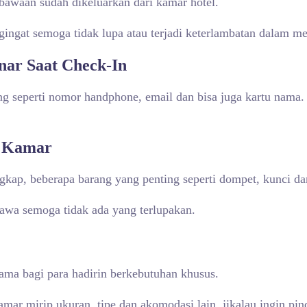
 bawaan sudah dikeluarkan dari kamar hotel.
gingat semoga tidak lupa atau terjadi keterlambatan dalam m
nar Saat Check-In
ng seperti nomor handphone, email dan bisa juga kartu nama.
r Kamar
gkap, beberapa barang yang penting seperti dompet, kunci da
awa semoga tidak ada yang terlupakan.
tama bagi para hadirin berkebutuhan khusus.
amar mirip ukuran, tipe dan akomodasi lain, jikalau ingin pi