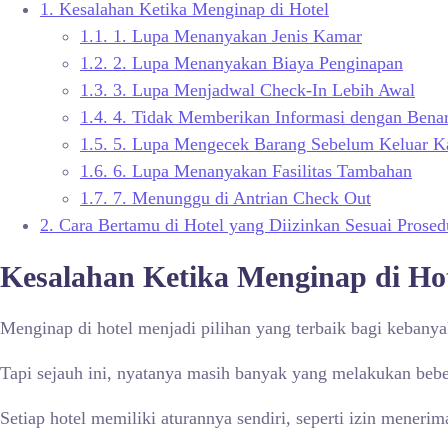
1.
Kesalahan Ketika Menginap di Hotel
1.1.
1. Lupa Menanyakan Jenis Kamar
1.2.
2. Lupa Menanyakan Biaya Penginapan
1.3.
3. Lupa Menjadwal Check-In Lebih Awal
1.4.
4. Tidak Memberikan Informasi dengan Benar
1.5.
5. Lupa Mengecek Barang Sebelum Keluar K
1.6.
6. Lupa Menanyakan Fasilitas Tambahan
1.7.
7. Menunggu di Antrian Check Out
2.
Cara Bertamu di Hotel yang Diizinkan Sesuai Prosed
Kesalahan Ketika Menginap di Ho
Menginap di hotel menjadi pilihan yang terbaik bagi kebanya
Tapi sejauh ini, nyatanya masih banyak yang melakukan be
Setiap hotel memiliki aturannya sendiri, seperti izin meneri