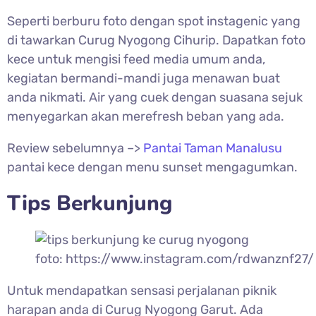
Seperti berburu foto dengan spot instagenic yang
di tawarkan
Curug Nyogong Cihurip. Dapatkan foto
kece untuk mengisi feed media umum anda,
kegiatan bermandi-mandi juga menawan buat
anda nikmati. Air yang cuek dengan suasana sejuk
menyegarkan akan merefresh beban yang ada.
Review sebelumnya –>
Pantai Taman Manalusu
pantai kece dengan menu sunset mengagumkan.
Tips Berkunjung
foto: https://www.instagram.com/rdwanznf27/
Untuk mendapatkan sensasi perjalanan piknik
harapan anda di
Curug Nyogong Garut. Ada