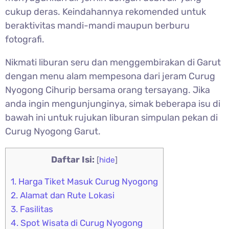
cukup deras. Keindahannya rekomended untuk
beraktivitas mandi-mandi maupun berburu
fotografi.
Nikmati liburan seru dan menggembirakan di Garut
dengan menu alam mempesona dari jeram
Curug
Nyogong Cihurip bersama orang tersayang. Jika
anda ingin mengunjunginya, simak beberapa isu di
bawah ini untuk rujukan liburan simpulan pekan di
Curug Nyogong Garut.
Daftar Isi:
[
hide
]
1.
Harga Tiket Masuk Curug Nyogong
2.
Alamat dan Rute Lokasi
3.
Fasilitas
4.
Spot Wisata di Curug Nyogong