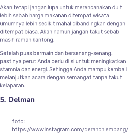
Akan tetapi jangan lupa untuk merencanakan duit
lebih sebab harga makanan ditempat wisata
umumnya lebih sedikit mahal dibandingkan dengan
ditempat biasa. Akan namun jangan takut sebab
masih ramah kantong.
Setelah puas bermain dan bersenang-senang,
pastinya perut Anda perlu diisi untuk meningkatkan
stamnia dan energi. Sehingga Anda mampu kembali
melanjutkan acara dengan semangat tanpa takut
kelaparan.
5. Delman
foto:
https://www.instagram.com/deranchlembang/