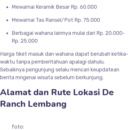
Mewarnai Keramik Besar Rp. 60.000
Mewarnai Tas Ransel/Pot Rp. 75.000
Berbagai wahana lainnya mulai dari Rp. 20.000-
Rp. 25.000
Harga tiket masuk dan wahana dapat berubah ketika-
waktu tanpa pemberitahuan apalagi dahulu.
Sebaiknya pengunjung selalu mencari keupdatean
berita mngenai wisata sebelum berkunjung.
Alamat dan Rute Lokasi De
Ranch Lembang
foto: