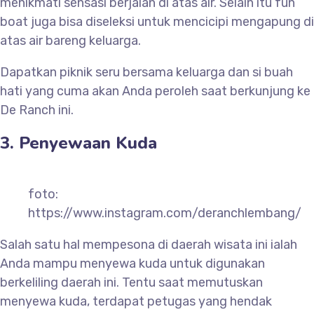
menikmati sensasi berjalan di atas air. Selain itu fun
boat juga bisa diseleksi untuk mencicipi mengapung di
atas air bareng keluarga.
Dapatkan piknik seru bersama keluarga dan si buah
hati yang cuma akan Anda peroleh saat berkunjung ke
De Ranch ini.
3. Penyewaan Kuda
foto:
https://www.instagram.com/deranchlembang/
Salah satu hal mempesona di daerah wisata ini ialah
Anda mampu menyewa kuda untuk digunakan
berkeliling daerah ini. Tentu saat memutuskan
menyewa kuda, terdapat petugas yang hendak