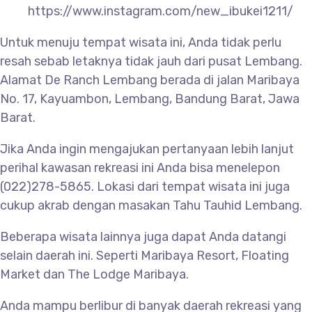
https://www.instagram.com/new_ibukei1211/
Untuk menuju tempat wisata ini, Anda tidak perlu
resah sebab letaknya tidak jauh dari pusat Lembang.
Alamat De Ranch Lembang berada di jalan Maribaya
No. 17, Kayuambon, Lembang, Bandung Barat, Jawa
Barat.
Jika Anda ingin mengajukan pertanyaan lebih lanjut
perihal kawasan rekreasi ini Anda bisa menelepon
(022)278-5865. Lokasi dari tempat wisata ini juga
cukup akrab dengan masakan Tahu Tauhid Lembang.
Beberapa wisata lainnya juga dapat Anda datangi
selain daerah ini. Seperti Maribaya Resort, Floating
Market dan The Lodge Maribaya.
Anda mampu berlibur di banyak daerah rekreasi yang