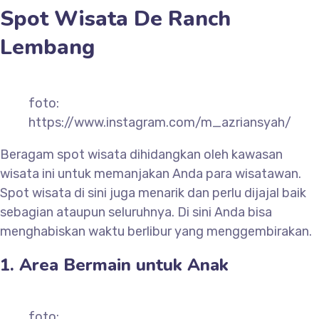
Spot Wisata De Ranch
Lembang
foto:
https://www.instagram.com/m_azriansyah/
Beragam spot wisata dihidangkan oleh kawasan
wisata ini untuk memanjakan Anda para wisatawan.
Spot wisata di sini juga menarik dan perlu dijajal baik
sebagian ataupun seluruhnya. Di sini Anda bisa
menghabiskan waktu berlibur yang menggembirakan.
1. Area Bermain untuk Anak
foto: