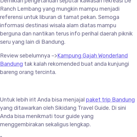
Demikian pengetahuan seputar kawasan rekreasi De
Ranch Lembang yang mungkin mampu menjadi
referensi untuk liburan di tamat pekan. Semoga
informasi destinasi wisala alam diatas mampu
berguna dan nantikan terus info perihal daerah piknik
seru yang lain di Bandung.
Review sebelumnya –>
Kampung Gajah Wonderland
Bandung
tak kalah rekomended buat anda kunjungi
bareng orang tercinta.
Untuk lebih irit Anda bisa menjajal
paket trip Bandung
yang ditawarkan oleh Sikidang Travel Guide. Di sini
Anda bisa menikmati tour guide yang
menggembirakan sekaligus lengkap.