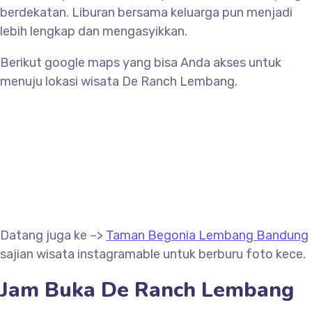
berdekatan. Liburan bersama keluarga pun menjadi
lebih lengkap dan mengasyikkan.
Berikut google maps yang bisa Anda akses untuk
menuju lokasi wisata De Ranch Lembang.
Datang juga ke –>
Taman Begonia Lembang Bandung
sajian wisata instagramable untuk berburu foto kece.
Jam Buka De Ranch Lembang