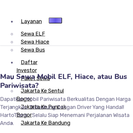
Layanan
Sewa ELF
Sewa Hiace
Sewa Bus
Daftar
Investor
Mau Sewa Mobil ELF, Hiace, atau Bus
Paket Sewa
Pariwisata?
Jakarta Ke Sentul
Bogor
Dapatkan Mobil Pariwisata Berkualitas Dengan Harga
Jakarta Ke Puncak
Terjangkau, Diduukung Dengan Driver Yang Handal!
Bogor
HartoTrans - Selalu Siap Menemani Perjalanan Wisata
Jakarta Ke Bandung
Anda.