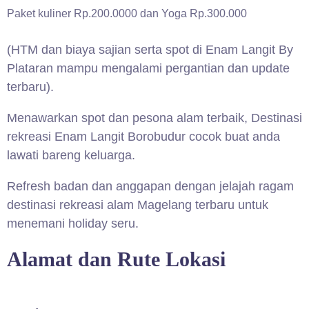
Paket kuliner Rp.200.0000 dan Yoga Rp.300.000
(HTM dan biaya sajian serta spot di Enam Langit By
Plataran mampu mengalami pergantian dan update
terbaru).
Menawarkan spot dan pesona alam terbaik, Destinasi
rekreasi Enam Langit Borobudur cocok buat anda
lawati bareng keluarga.
Refresh badan dan anggapan dengan jelajah ragam
destinasi rekreasi alam Magelang terbaru untuk
menemani holiday seru.
Alamat dan Rute Lokasi