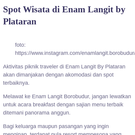
Spot Wisata di Enam Langit by
Plataran
foto:
https://www.instagram.com/enamlangit.borobudur
Aktivitas piknik traveler di Enam Langit By Plataran
akan dimanjakan dengan akomodasi dan spot
terbaiknya.
Melawat ke Enam Langit Borobudur, jangan lewatkan
untuk acara breakfast dengan sajian menu terbaik
ditemani panorama anggun.
Bagi keluarga maupun pasangan yang ingin
menginap, terdapat pula resort mempesona yang