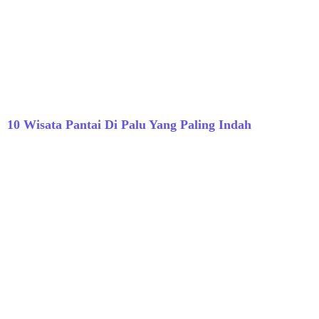
10 Wisata Pantai Di Palu Yang Paling Indah