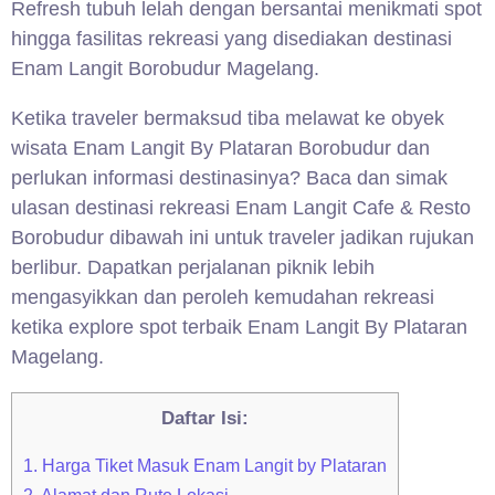
Refresh tubuh lelah dengan bersantai menikmati spot
hingga fasilitas rekreasi yang disediakan destinasi
Enam Langit Borobudur Magelang.
Ketika traveler bermaksud tiba melawat ke obyek
wisata Enam Langit By Plataran Borobudur dan
perlukan informasi destinasinya? Baca dan simak
ulasan destinasi rekreasi Enam Langit Cafe & Resto
Borobudur dibawah ini untuk traveler jadikan rujukan
berlibur. Dapatkan perjalanan piknik lebih
mengasyikkan dan peroleh kemudahan rekreasi
ketika explore spot terbaik Enam Langit By Plataran
Magelang.
Daftar Isi:
1.
Harga Tiket Masuk Enam Langit by Plataran