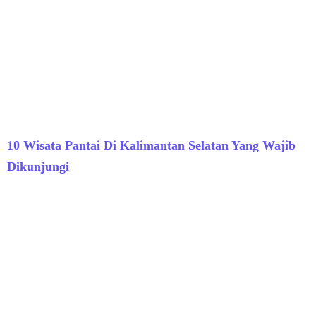
10 Wisata Pantai Di Kalimantan Selatan Yang Wajib
Dikunjungi