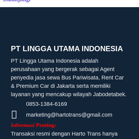
PT LINGGA UTAMA INDONESIA
PT Lingga Utama Indonesia adalah
perusahaan yang bergerak sebagai Agent
penyedia jasa sewa Bus Pariwisata, Rent Car
& Premium Car di Jakarta serta memiliki
layanan yang mencakup wilayah Jabodetabek.
0853-1384-6169
marketing@hartotrans@gmail.com
Informasi Penting:
Transaksi resmi dengan Harto Trans hanya