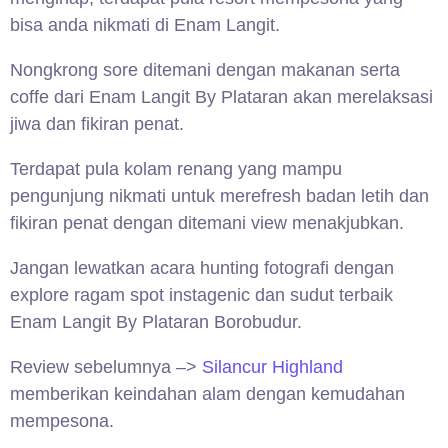
bisa anda nikmati di Enam Langit.
Nongkrong sore ditemani dengan makanan serta
coffe dari Enam Langit By Plataran akan merelaksasi
jiwa dan fikiran penat.
Terdapat pula kolam renang yang mampu
pengunjung nikmati untuk merefresh badan letih dan
fikiran penat dengan ditemani view menakjubkan.
Jangan lewatkan acara hunting fotografi dengan
explore ragam spot instagenic dan sudut terbaik
Enam Langit By Plataran Borobudur.
Review sebelumnya –>
Silancur Highland
memberikan keindahan alam dengan kemudahan
mempesona.