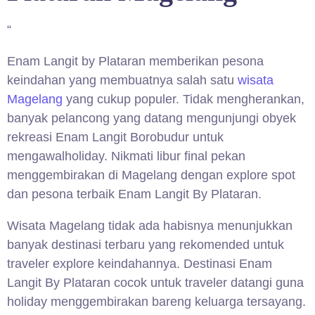
“
Enam Langit by Plataran memberikan pesona
keindahan yang membuatnya salah satu
wisata
Magelang
yang cukup populer. Tidak mengherankan,
banyak pelancong yang datang mengunjungi obyek
rekreasi Enam Langit Borobudur untuk
mengawalholiday. Nikmati libur final pekan
menggembirakan di Magelang dengan explore spot
dan pesona terbaik Enam Langit By Plataran.
Wisata Magelang tidak ada habisnya menunjukkan
banyak destinasi terbaru yang rekomended untuk
traveler explore keindahannya. Destinasi Enam
Langit By Plataran cocok untuk traveler datangi guna
holiday menggembirakan bareng keluarga tersayang.