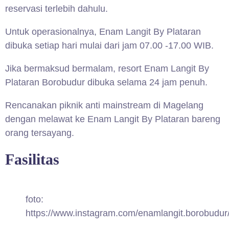
reservasi terlebih dahulu.
Untuk operasionalnya, Enam Langit By Plataran
dibuka setiap hari mulai dari jam 07.00 -17.00 WIB.
Jika bermaksud bermalam, resort Enam Langit By
Plataran Borobudur dibuka selama 24 jam penuh.
Rencanakan piknik anti mainstream di Magelang
dengan melawat ke Enam Langit By Plataran bareng
orang tersayang.
Fasilitas
foto:
https://www.instagram.com/enamlangit.borobudur