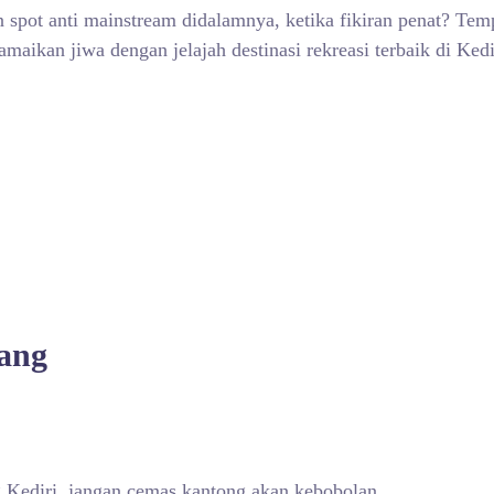
n spot anti mainstream didalamnya, ketika fikiran penat? Te
amaikan jiwa dengan jelajah destinasi rekreasi terbaik di Ke
ang
 Kediri, jangan cemas kantong akan kebobolan.