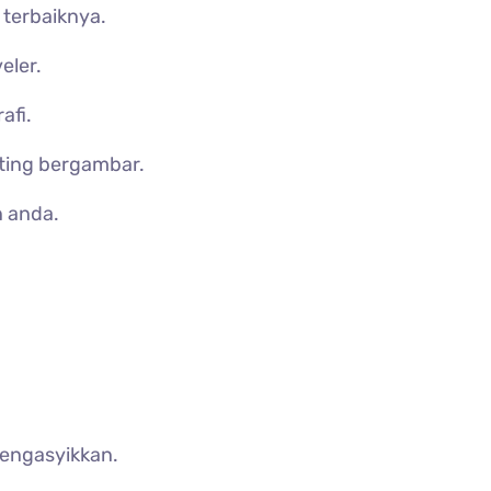
 terbaiknya.
eler.
afi.
ting bergambar.
n anda.
mengasyikkan.