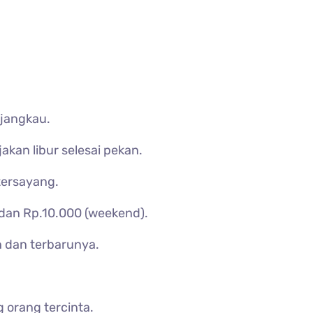
rjangkau.
kan libur selesai pekan.
tersayang.
 dan Rp.10.000 (weekend).
h dan terbarunya.
 orang tercinta.