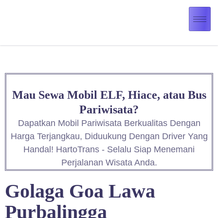
Mau Sewa Mobil ELF, Hiace, atau Bus
Pariwisata?
Dapatkan Mobil Pariwisata Berkualitas Dengan
Harga Terjangkau, Diduukung Dengan Driver Yang
Handal! HartoTrans - Selalu Siap Menemani
Perjalanan Wisata Anda.
Golaga Goa Lawa
Purbalingga