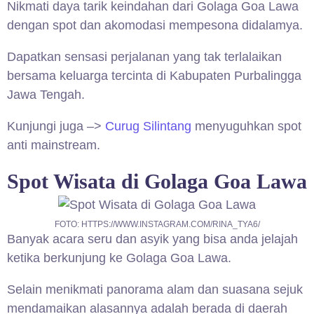
Nikmati daya tarik keindahan dari
Golaga Goa Lawa
dengan spot dan akomodasi mempesona didalamya.
Dapatkan sensasi perjalanan yang tak terlalaikan
bersama keluarga tercinta di Kabupaten Purbalingga
Jawa Tengah.
Kunjungi juga –>
Curug Silintang
menyuguhkan spot
anti mainstream.
Spot Wisata di
Golaga Goa Lawa
FOTO: HTTPS://WWW.INSTAGRAM.COM/RINA_TYA6/
Banyak acara seru dan asyik yang bisa anda jelajah
ketika berkunjung ke
Golaga Goa Lawa.
Selain menikmati panorama alam dan suasana sejuk
mendamaikan alasannya adalah berada di daerah