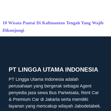
10 Wisata Pantai Di Kalimantan Tengah Yang Wajib
Dikunjungi
PT LINGGA UTAMA INDONESIA
PT Lingga Utama Indonesia adalah
perusahaan yang bergerak sebagai Agent
penyedia jasa sewa Bus Pariwisata, Rent Car
& Premium Car di Jakarta serta memiliki
layanan yang mencakup wilayah Jabodetabek.