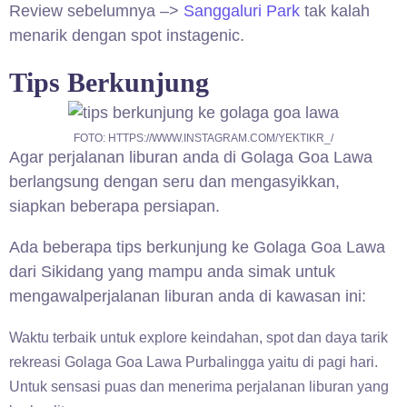
Review sebelumnya –>
Sanggaluri Park
tak kalah
menarik dengan spot instagenic.
Tips Berkunjung
FOTO: HTTPS://WWW.INSTAGRAM.COM/YEKTIKR_/
Agar perjalanan liburan anda di
Golaga Goa Lawa
berlangsung dengan seru dan mengasyikkan,
siapkan beberapa persiapan.
Ada beberapa tips berkunjung ke
Golaga Goa Lawa
dari Sikidang yang mampu anda simak untuk
mengawalperjalanan liburan anda di kawasan ini:
Waktu terbaik untuk explore keindahan, spot dan daya tarik
rekreasi
Golaga Goa Lawa Purbalingga yaitu di pagi hari.
Untuk sensasi puas dan menerima perjalanan liburan yang