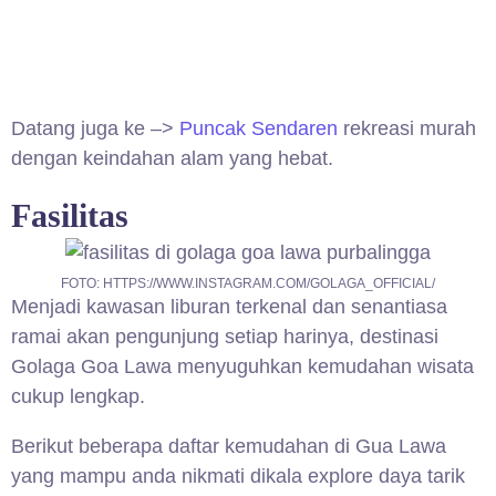
Datang juga ke –>
Puncak Sendaren
rekreasi murah
dengan keindahan alam yang hebat.
Fasilitas
FOTO: HTTPS://WWW.INSTAGRAM.COM/GOLAGA_OFFICIAL/
Menjadi kawasan liburan terkenal dan senantiasa
ramai akan pengunjung setiap harinya, destinasi
Golaga Goa Lawa menyuguhkan kemudahan wisata
cukup lengkap.
Berikut beberapa daftar kemudahan di Gua Lawa
yang mampu anda nikmati dikala explore daya tarik