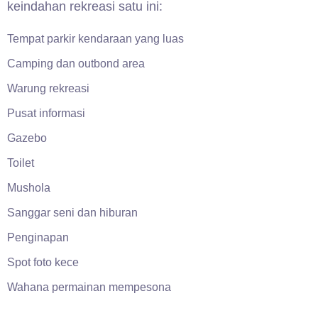
keindahan rekreasi satu ini:
Tempat parkir kendaraan yang luas
Camping dan outbond area
Warung rekreasi
Pusat informasi
Gazebo
Toilet
Mushola
Sanggar seni dan hiburan
Penginapan
Spot foto kece
Wahana permainan mempesona