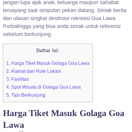
jangan lupa ajak anak, keluarga maupun sahabat
tersayang saat simpulan pekan datang. Simak berita
dan ulasan singkat destinasi rekreasi Gua Lawa
Purbalingga yang bisa anda simak untuk referensi
sebelum berkunjung.
Daftar Isi:
1.
Harga Tiket Masuk Golaga Goa Lawa
2.
Alamat dan Rute Lokasi
3.
Fasilitas
4.
Spot Wisata di Golaga Goa Lawa
5.
Tips Berkunjung
Harga Tiket Masuk
Golaga Goa
Lawa