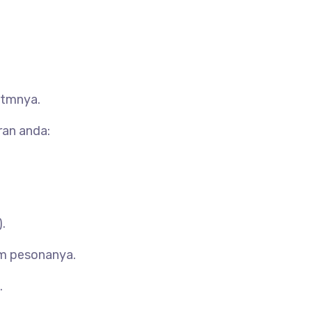
htmnya.
ran anda:
.
am pesonanya.
.