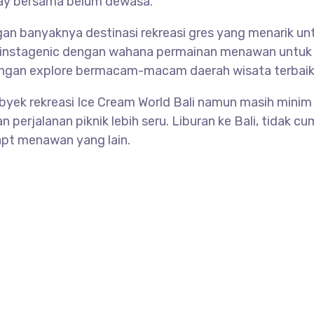
iday bersama belum dewasa.
gan banyaknya destinasi rekreasi gres yang menarik unt
o instagenic dengan wahana permainan menawan untuk 
 dengan explore bermacam-macam daerah wisata terbai
yek rekreasi Ice Cream World Bali namun masih minim 
an perjalanan piknik lebih seru. Liburan ke Bali, tidak
apt menawan yang lain.