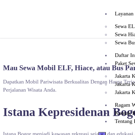
Layanan
Sewa EL
Sewa Hi
Sewa Bu
Daftar In
Paket S
Mau Sewa Mobil ELF, Hiace, atau Bus Par
Jakarta 
Dapatkan Mobil Pariwisata Berkualitas Dengan Harga Terj
Jakarta 
Perjalanan Wisata Anda.
Jakarta 
Ragam W
Istana Kepresidenan Bog
Kontak 
Tentang
Istana Bogor menjadi kawasan rekreasi sejarah dan edukasi 