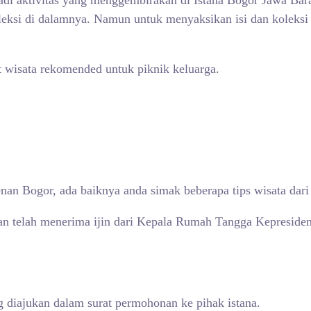
jadi aktivitas yang menggembirakan di Istana Bogor Jawa Bar
leksi di dalamnya. Namun untuk menyaksikan isi dan koleksi
 wisata rekomended untuk piknik keluarga.
an Bogor, ada baiknya anda simak beberapa tips wisata dari
an telah menerima ijin dari Kepala Rumah Tangga Kepreside
 diajukan dalam surat permohonan ke pihak istana.