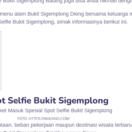
e Bukit Sigemplong Batang juga bisa anda nikmati denga
enu alam Bukit Sigemplong Dieng bersama keluarga ma
lfie Bukit Sigemplong, simak informasinya berikut ini.
t Selfie Bukit Sigemplong
FOTO: HTTPS://SIKIDANG.COM/
taan, beban pekerjaan maupun destinasi wisata terbaru s