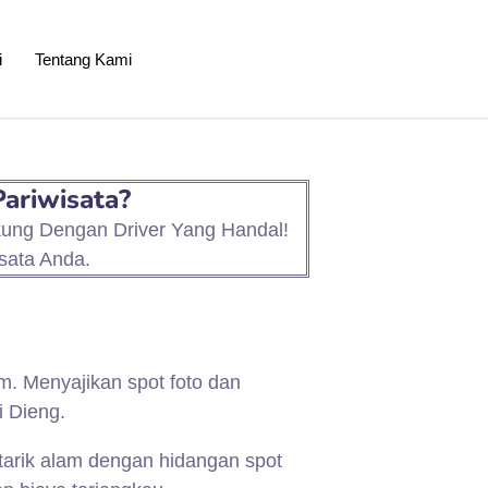
i
Tentang Kami
Pariwisata?
kung Dengan Driver Yang Handal!
sata Anda.
m. Menyajikan spot foto dan
i Dieng.
 tarik alam dengan hidangan spot