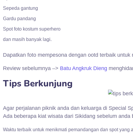
Sepeda gantung
Gardu pandang
Spot foto kostum superhero
dan masih banyak lagi.
Dapatkan foto mempesona dengan ootd terbaik untuk
Review sebelumnya –>
Batu Angkruk Dieng
menghidang
Tips Berkunjung
Agar perjalanan piknik anda dan keluarga di Special
Ada beberapa kiat wisata dari Sikidang sebelum anda b
Waktu terbaik untuk menikmati pemandangan dan spot yang ada