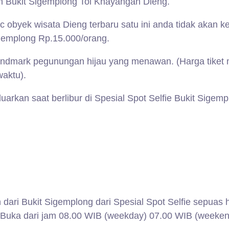
m Bukit Sigemplong Tol Khayangan Dieng.
c obyek wisata Dieng terbaru satu ini anda tidak akan 
igemplong Rp.15.000/orang.
andmark pegunungan hijau yang menawan. (Harga tiket m
aktu).
rkan saat berlibur di Spesial Spot Selfie Bukit Sigemp
i Bukit Sigemplong dari Spesial Spot Selfie sepuas ha
i. Buka dari jam 08.00 WIB (weekday) 07.00 WIB (weeken