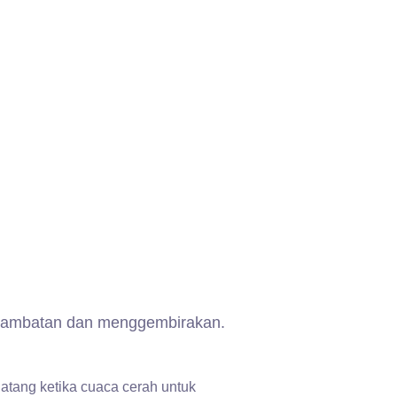
a hambatan dan menggembirakan.
Datang ketika cuaca cerah untuk