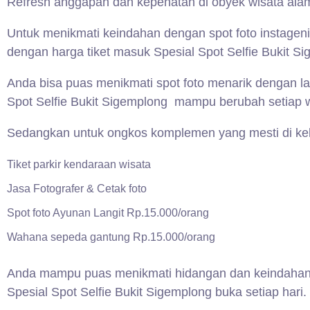
Refresh anggapan dan kepenatan di obyek wisata ala
Untuk menikmati keindahan dengan spot foto instageni
dengan harga tiket masuk Spesial Spot Selfie Bukit S
Anda bisa puas menikmati spot foto menarik dengan l
Spot Selfie Bukit Sigemplong mampu berubah setiap w
Sedangkan untuk ongkos komplemen yang mesti di kelua
Tiket parkir kendaraan wisata
Jasa Fotografer & Cetak foto
Spot foto Ayunan Langit Rp.15.000/orang
Wahana sepeda gantung Rp.15.000/orang
Anda mampu puas menikmati hidangan dan keindahan dar
Spesial Spot Selfie Bukit Sigemplong buka setiap har