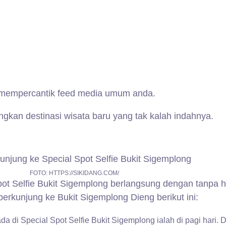
 mempercantik feed media umum anda.
kan destinasi wisata baru yang tak kalah indahnya.
FOTO: HTTPS://SIKIDANG.COM/
 Spot Selfie Bukit Sigemplong berlangsung dengan tanp
erkunjung ke Bukit Sigemplong Dieng berikut ini:
 di Special Spot Selfie Bukit Sigemplong ialah di pagi hari. 