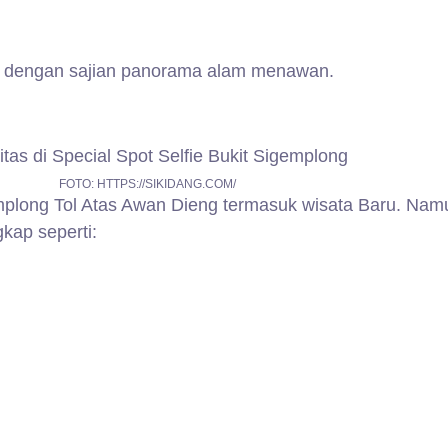
h dengan sajian panorama alam menawan.
FOTO: HTTPS://SIKIDANG.COM/
mplong Tol Atas Awan Dieng termasuk wisata Baru. Namu
kap seperti: