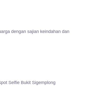
luarga dengan sajian keindahan dan
pot Selfie Bukit Sigemplong