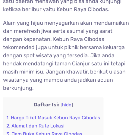
satu daerah menawan yang bisa anda kunjungi
ketikaa berlibur yaitu
Kebun Raya Cibodas.
Alam yang hijau menyegarkan akan mendamaikan
dan merefresh jiwa serta asumsi yang sarat
dengan kepenatan.
Kebun Raya Cibodas
t
ekomended juga untuk piknik bersama keluarga
dengan spot wisata yang tersedia. Jika anda
hendak mendatangi taman Cianjur satu ini tetapi
masih minim isu. Jangan khawatir, berikut ulasan
wisatanya yang mampu anda jadikan acuan
berkunjung.
Daftar Isi:
[
hide
]
1.
Harga Tiket Masuk Kebun Raya Cibodas
2.
Alamat dan Rute Lokasi
3.
Jam Buka Kebun Raya Cibodas