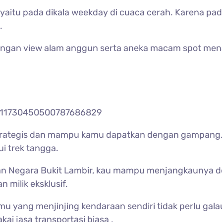
k yaitu pada dikala weekday di cuaca cerah. Karena pa
.
dengan view alam anggun serta aneka macam spot me
/111730450500787686829
up strategis dan mampu kamu dapatkan dengan gampa
ui trek tangga.
n Negara Bukit Lambir, kau mampu menjangkaunya den
 milik eksklusif.
u yang menjinjing kendaraan sendiri tidak perlu gala
ai jasa transportasi biasa .