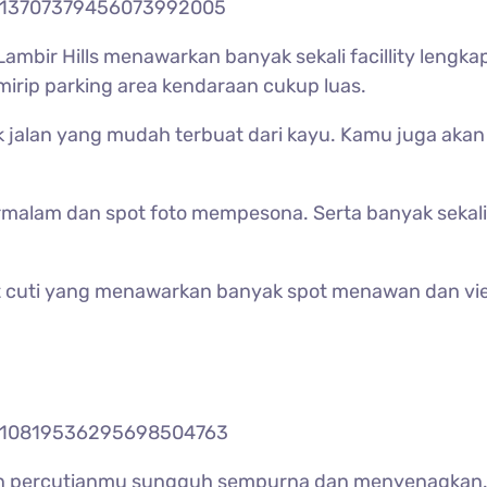
/113707379456073992005
Lambir Hills menawarkan banyak sekali facillity lengkap 
mirip parking area kendaraan cukup luas.
ek jalan yang mudah terbuat dari kayu. Kamu juga aka
alam dan spot foto mempesona. Serta banyak sekali fa
t cuti yang menawarkan banyak spot menawan dan vi
b/110819536295698504763
an percutianmu sungguh sempurna dan menyenagkan.