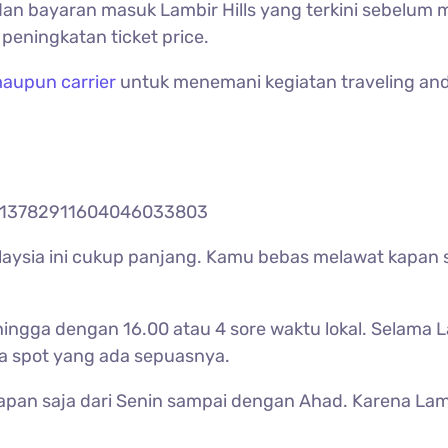
t dan bayaran masuk
Lambir Hills yang terkini sebelu
peningkatan ticket price.
aupun carrier
untuk menemani kegiatan traveling an
/113782911604046033803
aysia ini
cukup panjang. Kamu bebas melawat kapan sa
hingga dengan 16.00 atau 4 sore waktu lokal. Selama L
la spot yang ada sepuasnya.
kapan saja dari Senin sampai dengan Ahad. Karena Lamb