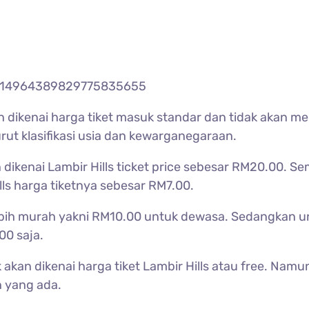
b/114964389829775835655
n dikenai harga tiket masuk standar dan tidak akan m
t klasifikasi usia dan kewarganegaraan.
n dikenai
Lambir Hills ticket price sebesar RM20.00. 
lls harga tiketnya sebesar RM7.00.
bih murah yakni RM10.00 untuk dewasa. Sedangkan u
00 saja.
 akan dikenai harga tiket
Lambir Hills atau free. Namun,
 yang ada.