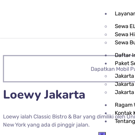
Layana
Sewa E
Sewa H
Sewa B
Daftar 
Paket 
Dapatkan Mobil P
Jakarta
Jakarta
Loewy Jakarta
Jakarta
Ragam 
Kontak 
Loewy ialah Classic Bistro & Bar yang dimiliki oleh
Tentang
New York yang ada di pinggir jalan.