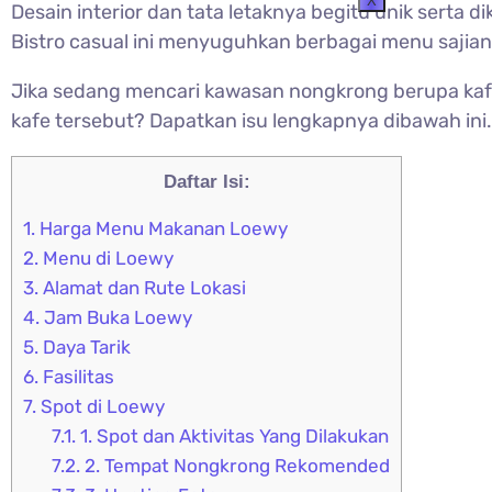
X
Desain interior dan tata letaknya begitu unik serta
Bistro casual ini menyuguhkan berbagai menu saji
Jika sedang mencari kawasan nongkrong berupa kafe
kafe tersebut? Dapatkan isu lengkapnya dibawah ini.
Daftar Isi:
1.
Harga Menu Makanan Loewy
2.
Menu di Loewy
3.
Alamat dan Rute Lokasi
4.
Jam Buka Loewy
5.
Daya Tarik
6.
Fasilitas
7.
Spot di Loewy
7.1.
1. Spot dan Aktivitas Yang Dilakukan
7.2.
2. Tempat Nongkrong Rekomended