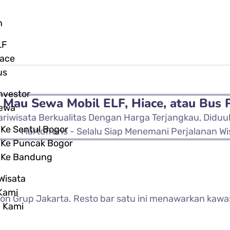
n
LF
iace
us
Investor
Mau Sewa Mobil ELF, Hiace, atau Bus 
Sewa
ariwisata Berkualitas Dengan Harga Terjangkau, Didu
 Ke Sentul Bogor
HartoTrans - Selalu Siap Menemani Perjalanan Wi
 Ke Puncak Bogor
 Ke Bandung
Wisata
Kami
 Union Grup Jakarta. Resto bar satu ini menawarkan ka
 Kami