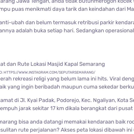
marang Jawa Tengah, anda tidak butuhmerogoh kocek 
mpu puas menikmati daya tarik dan keindahan dari Ma
anti-ubah dan belum termasuk retribusi parkir kenda
nnya adalah buka setiap hari. Sedangkan operasionaln
O: HTTPS://WWW.INSTAGRAM.COM/SEPUTARSEMARANG/
ah rekreasi religi yang belum lama ini hits. Viral de
baik yang ingin beribadah maupun cuma sekedar berk
amat di Jl. Kyai Padak, Podorejo, Kec. Ngaliyan, Kot
empuh jarak sekitar 17 km dikala berangkat dari pusa
Semarang bisa anda datangi memakai kendaraan baik r
ulitan rute perjalanan? Akses peta lokasi dibawah in