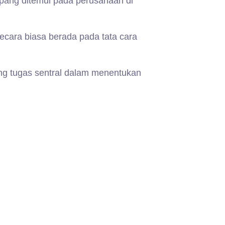
mpang ditemui pada perusahaan di
ecara biasa berada pada tata cara
ng tugas sentral dalam menentukan