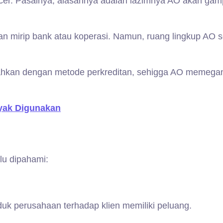
icer. Pasalnya, alasannya adalah lazimnya AO akan ga
n mirip bank atau koperasi. Namun, ruang lingkup AO s
pisahkan dengan metode perkreditan, sehigga AO memega
nyak Digunakan
rlu dipahami:
k perusahaan terhadap klien memiliki peluang.