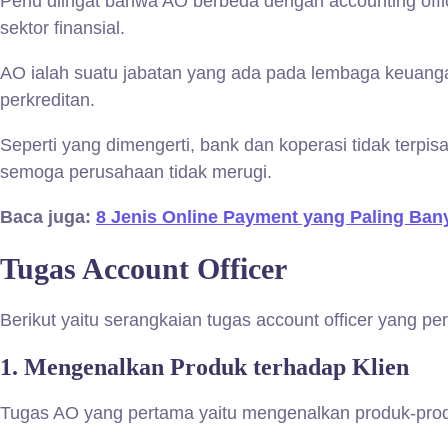
Perlu diingat bahwa AO berbeda dengan accounting off
sektor finansial.
AO ialah suatu jabatan yang ada pada lembaga keuanga
perkreditan.
Seperti yang dimengerti, bank dan koperasi tidak ter
semoga perusahaan tidak merugi.
Baca juga:
8 Jenis Online Payment yang Paling Ba
Tugas Account Officer
Berikut yaitu serangkaian tugas account officer yang pe
1.
Mengenalkan Produk terhadap Klien
Tugas AO yang pertama yaitu mengenalkan produk-produ