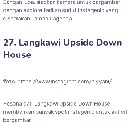
Jangan lupa, siapkan kamera untuk bergambar
dengan explore tarikan sudut instagenic yang
disediakan Taman Lagenda.
27. Langkawi Upside Down
House
foto: https://www.instagram.com/alyyani/
Pesona dari Langkawi Upside Down House
memberikan banyak spot instagenic untuk aktiviti
bergambar.