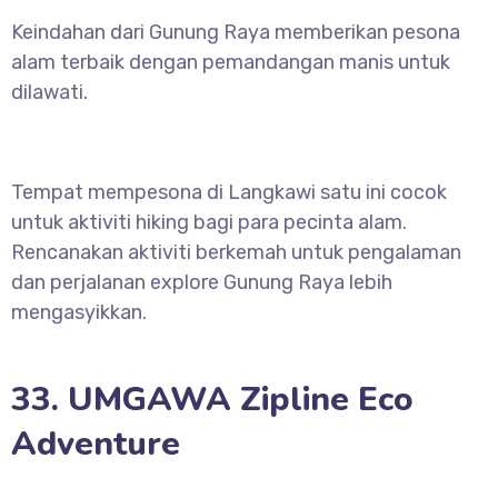
Keindahan dari Gunung Raya memberikan pesona
alam terbaik dengan pemandangan manis untuk
dilawati.
Tempat mempesona di Langkawi satu ini cocok
untuk aktiviti hiking bagi para pecinta alam.
Rencanakan aktiviti berkemah untuk pengalaman
dan perjalanan explore Gunung Raya lebih
mengasyikkan.
33. UMGAWA Zipline Eco
Adventure