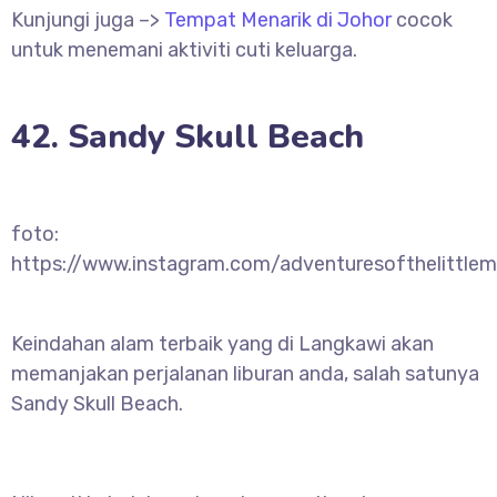
Kunjungi juga –>
Tempat Menarik di Johor
cocok
untuk menemani aktiviti cuti keluarga.
42. Sandy Skull Beach
foto:
https://www.instagram.com/adventuresofthelittle
Keindahan alam terbaik yang di Langkawi akan
memanjakan perjalanan liburan anda, salah satunya
Sandy Skull Beach.