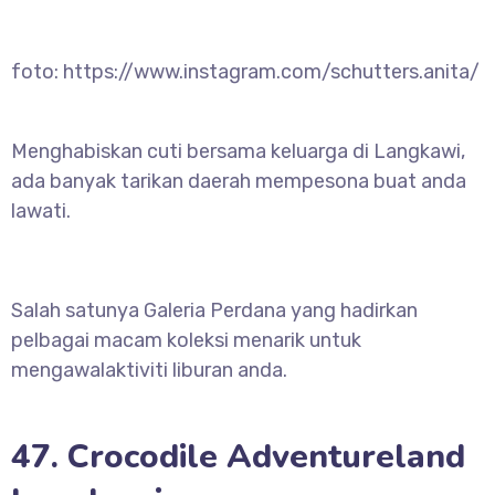
foto: https://www.instagram.com/schutters.anita/
Menghabiskan cuti bersama keluarga di Langkawi,
ada banyak tarikan daerah mempesona buat anda
lawati.
Salah satunya Galeria Perdana yang hadirkan
pelbagai macam koleksi menarik untuk
mengawalaktiviti liburan anda.
47. Crocodile Adventureland