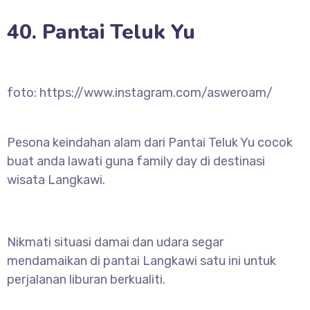
40. Pantai Teluk Yu
foto: https://www.instagram.com/asweroam/
Pesona keindahan alam dari Pantai Teluk Yu cocok
buat anda lawati guna family day di destinasi
wisata Langkawi.
Nikmati situasi damai dan udara segar
mendamaikan di pantai Langkawi satu ini untuk
perjalanan liburan berkualiti.