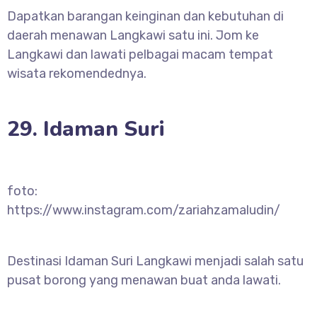
Dapatkan barangan keinginan dan kebutuhan di
daerah menawan Langkawi satu ini. Jom ke
Langkawi dan lawati pelbagai macam tempat
wisata rekomendednya.
29. Idaman Suri
foto:
https://www.instagram.com/zariahzamaludin/
Destinasi Idaman Suri Langkawi menjadi salah satu
pusat borong yang menawan buat anda lawati.