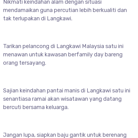
Nikmati keindahan alam dengan situasi
mendamaikan guna percutian lebih berkualiti dan
tak terlupakan di Langkawi.
Tarikan pelancong di Langkawi Malaysia satu ini
menawan untuk kawasan berfamily day bareng
orang tersayang.
Sajian keindahan pantai manis di Langkawi satu ini
senantiasa ramai akan wisatawan yang datang
bercuti bersama keluarga.
Jangan lupa, siapkan baju gantik untuk berenang