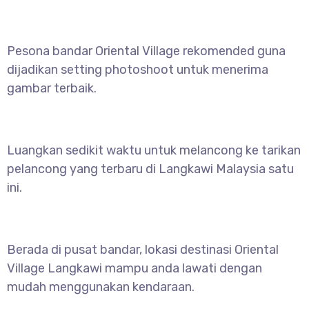
Pesona bandar Oriental Village rekomended guna
dijadikan setting photoshoot untuk menerima
gambar terbaik.
Luangkan sedikit waktu untuk melancong ke tarikan
pelancong yang terbaru di Langkawi Malaysia satu
ini.
Berada di pusat bandar, lokasi destinasi Oriental
Village Langkawi mampu anda lawati dengan
mudah menggunakan kendaraan.