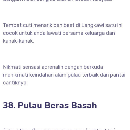
Tempat cuti menarik dan best di Langkawi satu ini
cocok untuk anda lawati bersama keluarga dan
kanak-kanak.
Nikmati sensasi adrenalin dengan berkuda
menikmati keindahan alam pulau terbaik dan pantai
cantiknya.
38. Pulau Beras Basah