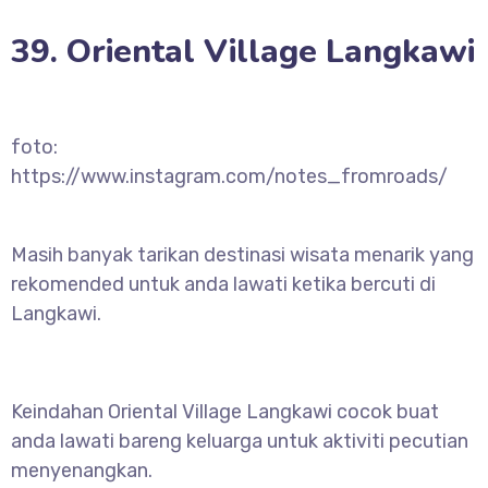
39. Oriental Village Langkawi
foto:
https://www.instagram.com/notes_fromroads/
Masih banyak tarikan destinasi wisata menarik yang
rekomended untuk anda lawati ketika bercuti di
Langkawi.
Keindahan Oriental Village Langkawi cocok buat
anda lawati bareng keluarga untuk aktiviti pecutian
menyenangkan.