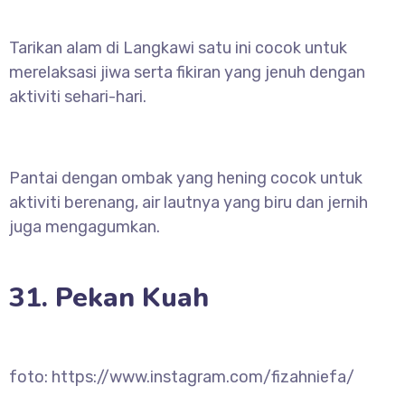
Tarikan alam di Langkawi satu ini cocok untuk
merelaksasi jiwa serta fikiran yang jenuh dengan
aktiviti sehari-hari.
Pantai dengan ombak yang hening cocok untuk
aktiviti berenang, air lautnya yang biru dan jernih
juga mengagumkan.
31. Pekan Kuah
foto: https://www.instagram.com/fizahniefa/