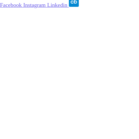
Facebook
Instagram
Linkedin
© 2015 – 2026, PT Lingga Utama Indonesia | All Rights
Reserved.