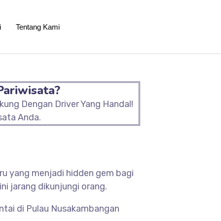
i
Tentang Kami
Pariwisata?
ukung Dengan Driver Yang Handal!
sata Anda.
aru yang menjadi hidden gem bagi
i jarang dikunjungi orang.
pantai di Pulau Nusakambangan