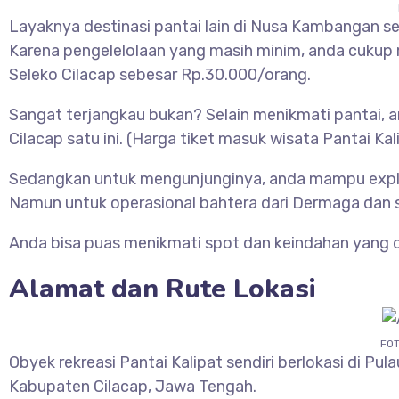
Layaknya destinasi pantai lain di Nusa Kambangan se
Karena pengelelolaan yang masih minim, anda cuku
Seleko Cilacap sebesar Rp.30.000/orang.
Sangat terjangkau bukan? Selain menikmati pantai, a
Cilacap satu ini. (Harga tiket masuk wisata
Pantai Ka
Sedangkan untuk mengunjunginya, anda mampu expl
Namun untuk operasional bahtera dari Dermaga dan se
Anda bisa puas menikmati spot dan keindahan yang d
Alamat dan Rute Lokasi
FO
Obyek rekreasi
Pantai Kalipat sendiri berlokasi di 
Kabupaten Cilacap, Jawa Tengah.