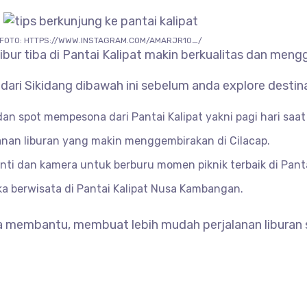
FOTO: HTTPS://WWW.INSTAGRAM.COM/AMARJR10_/
ibur tiba di
Pantai Kalipat makin berkualitas dan meng
ri Sikidang dibawah ini sebelum anda explore destinasi
 dan spot mempesona dari
Pantai Kalipat yakni pagi hari saa
nan liburan yang makin menggembirakan di Cilacap.
nti dan kamera untuk berburu momen piknik terbaik di
Panta
ka berwisata di
Pantai Kalipat Nusa Kambangan.
bisa membantu, membuat lebih mudah perjalanan liburan