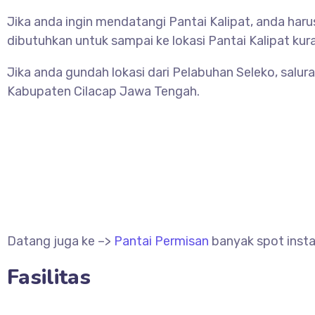
Jika anda ingin mendatangi
Pantai Kalipat, anda ha
dibutuhkan untuk sampai ke lokasi Pantai Kalipat kura
Jika anda gundah lokasi dari Pelabuhan Seleko, salur
Kabupaten Cilacap Jawa Tengah.
Datang juga ke –>
Pantai Permisan
banyak spot insta
Fasilitas