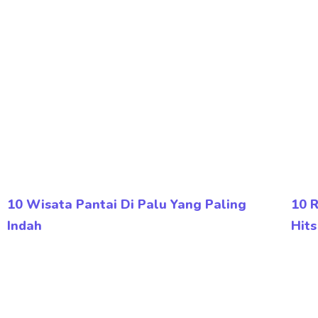
10 Wisata Pantai Di Palu Yang Paling
10 R
Indah
Hits