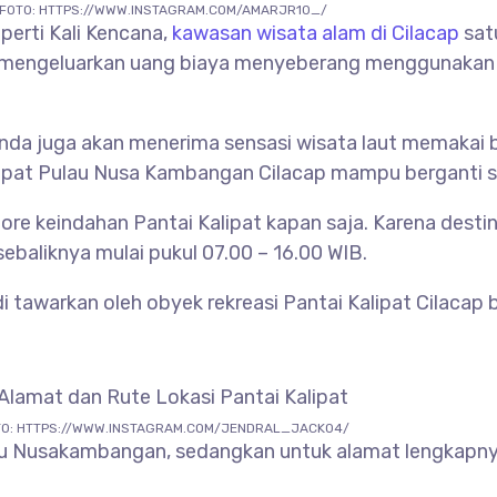
FOTO: HTTPS://WWW.INSTAGRAM.COM/AMARJR10_/
perti Kali Kencana,
kawasan wisata alam di Cilacap
satu
p mengeluarkan uang biaya menyeberang menggunakan 
nda juga akan menerima sensasi wisata laut memakai b
lipat Pulau Nusa Kambangan Cilacap mampu berganti se
ore keindahan
Pantai Kalipat kapan saja. Karena destin
baliknya mulai pukul 07.00 – 16.00 WIB.
i tawarkan oleh obyek rekreasi
Pantai Kalipat Cilacap 
TO: HTTPS://WWW.INSTAGRAM.COM/JENDRAL_JACK04/
Pulau Nusakambangan, sedangkan untuk alamat lengkapny