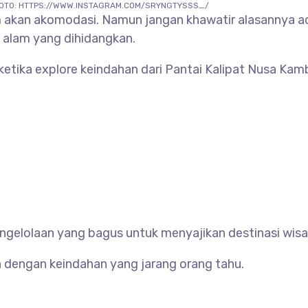
OTO: HTTPS://WWW.INSTAGRAM.COM/SRYNGTYSSS_/
nim akan akomodasi. Namun jangan khawatir alasannya a
 alam yang dihidangkan.
etika explore keindahan dari
Pantai Kalipat Nusa Kam
gelolaan yang bagus untuk menyajikan destinasi wis
 dengan keindahan yang jarang orang tahu.