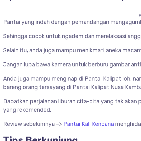
F
Pantai yang indah dengan pemandangan mengagumkan 
Sehingga cocok untuk ngadem dan merelaksasi angga
Selain itu, anda juga mampu menikmati aneka macam ma
Jangan lupa bawa kamera untuk berburu gambar ant
Anda juga mampu menginap di
Pantai Kalipat loh, 
bareng orang tersayang di Pantai Kalipat Nusa Kamb
Dapatkan perjalanan liburan cita-cita yang tak aka
yang rekomended.
Review sebelumnya –>
Pantai Kali Kencana
menghidan
Tips Berkunjung