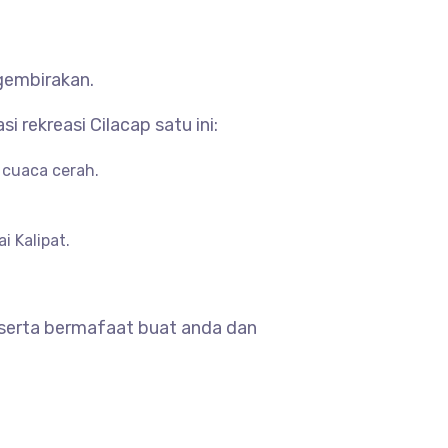
gembirakan.
 rekreasi Cilacap satu ini:
t cuaca cerah.
i Kalipat.
 serta bermafaat buat anda dan