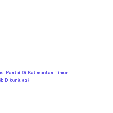
si Pantai Di Kalimantan Timur
b Dikunjungi