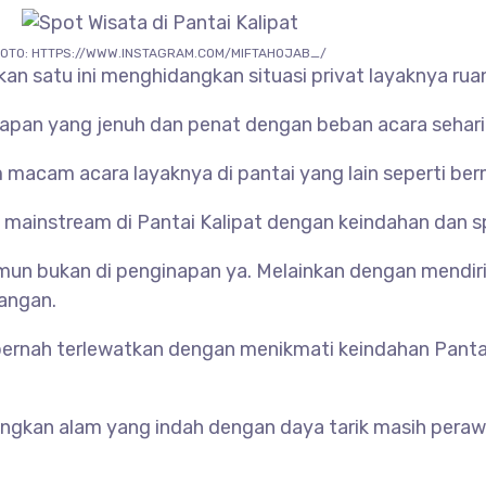
OTO: HTTPS://WWW.INSTAGRAM.COM/MIFTAHOJAB_/
satu ini menghidangkan situasi privat layaknya rua
pan yang jenuh dan penat dengan beban acara sehari-
cam acara layaknya di pantai yang lain seperti bermain
i mainstream di
Pantai Kalipat dengan keindahan dan s
namun bukan di penginapan ya. Melainkan dengan mendi
angan.
n pernah terlewatkan dengan menikmati keindahan
Panta
gkan alam yang indah dengan daya tarik masih peraw