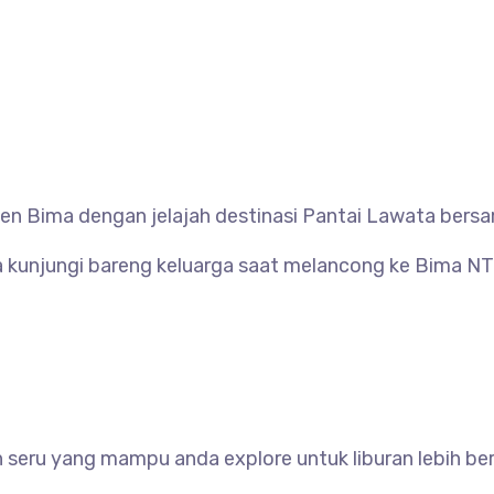
en Bima dengan jelajah destinasi Pantai Lawata bers
 kunjungi bareng keluarga saat melancong ke Bima NT
 seru yang mampu anda explore untuk liburan lebih ber