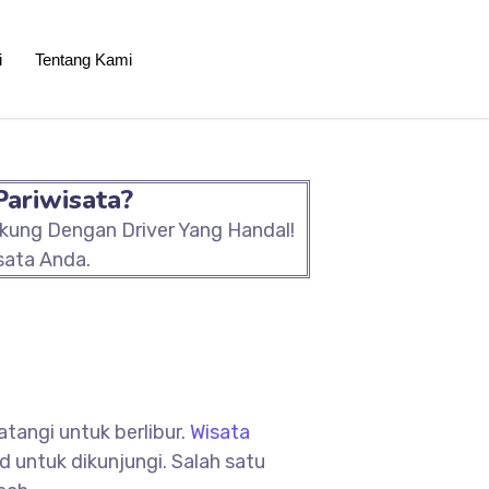
i
Tentang Kami
Pariwisata?
ukung Dengan Driver Yang Handal!
sata Anda.
tangi untuk berlibur.
Wisata
untuk dikunjungi. Salah satu