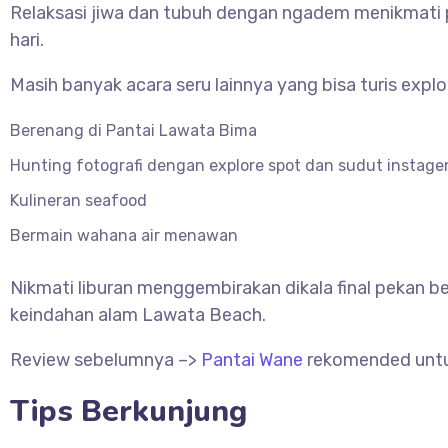
Relaksasi jiwa dan tubuh dengan ngadem menikmati p
hari.
Masih banyak acara seru lainnya yang bisa turis expl
Berenang di Pantai Lawata Bima
Hunting fotografi dengan explore spot dan sudut instage
Kulineran seafood
Bermain wahana air menawan
Nikmati liburan menggembirakan dikala final pekan 
keindahan alam Lawata Beach.
Review sebelumnya –>
Pantai Wane
rekomended untuk
Tips Berkunjung