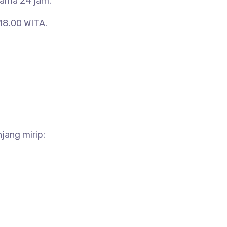
lama 24 jam.
 18.00 WITA.
jang mirip: