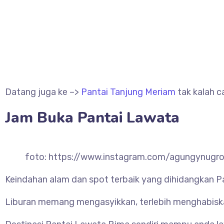
Datang juga ke –>
Pantai Tanjung Meriam
tak kalah c
Jam Buka Pantai Lawata
foto: https://www.instagram.com/agungynugr
Keindahan alam dan spot terbaik yang dihidangkan P
Liburan memang mengasyikkan, terlebih menghabiskan 