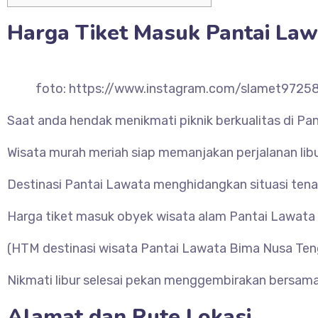
Harga Tiket Masuk Pantai Law
foto: https://www.instagram.com/slamet9725
Saat anda hendak menikmati piknik berkualitas di Pa
Wisata murah meriah siap memanjakan perjalanan libu
Destinasi Pantai Lawata menghidangkan situasi ten
Harga tiket masuk obyek wisata alam Pantai Lawata 
(HTM destinasi wisata Pantai Lawata Bima Nusa Teng
Nikmati libur selesai pekan menggembirakan bersama 
Alamat dan Rute Lokasi