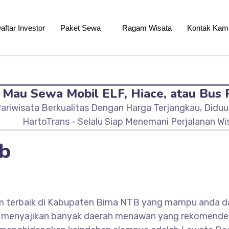
aftar Investor
Paket Sewa
Ragam Wisata
Kontak Kam
Mau Sewa Mobil ELF, Hiace, atau Bus 
ariwisata Berkualitas Dengan Harga Terjangkau, Didu
HartoTrans - Selalu Siap Menemani Perjalanan Wi
tb
am terbaik di Kabupaten Bima NTB yang mampu anda da
 menyajikan banyak daerah menawan yang rekomended 