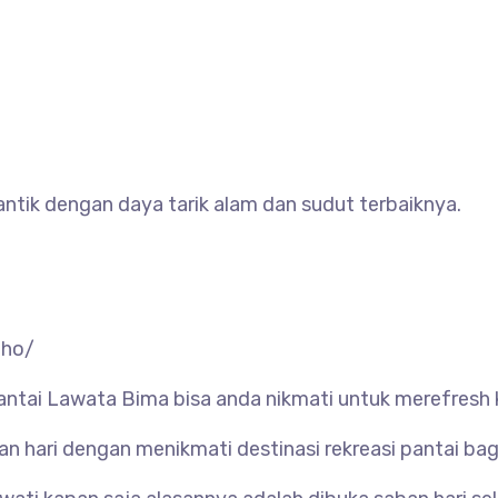
antik dengan daya tarik alam dan sudut terbaiknya.
oho/
antai Lawata Bima bisa anda nikmati untuk merefresh
hari dengan menikmati destinasi rekreasi pantai bagus