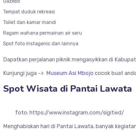
Gazebo
Tempat duduk rekreasi
Toilet dan kamar mandi
Ragam wahana permainan air seru
Spot foto instagenic dan lainnya
Dapatkan perjalanan piknik mengasyikkan di Kabupat
Kunjungi juga –>
Museum Asi Mbojo
cocok buat anda
Spot Wisata di Pantai Lawata
foto: https://www.instagram.com/sigitwd/
Menghabiskan hari di Pantai Lawata, banyak kegiatan