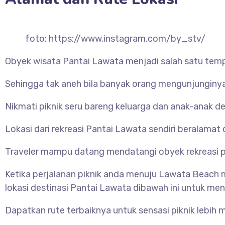
foto: https://www.instagram.com/by_stv/
Obyek wisata Pantai Lawata menjadi salah satu temp
Sehingga tak aneh bila banyak orang mengunjunginya u
Nikmati piknik seru bareng keluarga dan anak-anak
Lokasi dari rekreasi Pantai Lawata sendiri beralamat 
Traveler mampu datang mendatangi obyek rekreasi p
Ketika perjalanan piknik anda menuju Lawata Beac
lokasi destinasi Pantai Lawata dibawah ini untuk men
Dapatkan rute terbaiknya untuk sensasi piknik lebih