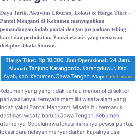
Daya Tarik, Aktivitas Liburan, Lokasi & Harga Tiket
–
Pantai Menganti
di Kebumen
menyuguhkan
pemandangan indah pantai dengan
perpaduan
tebing
karst
dan
perbukitan.
Pantai eksotis yang menawan
diekplor dikala liburan.
Rp 10.000,
24 Jam,
Harga Tiket:
Jam Operasional:
Tanjung Karangboto, Karangduwur, Kec.
Alamat:
Ayah, Kab. Kebumen, Jawa Tengah;
Map:
Cek Lokasi
Kebumen yang yang tidak terlalu menonjol di sektor
pariwisatanya, ternyata memiliki wisata alam yang
indah yakni Pantai Menganti. Wisata itu termasuk
destinasi wisata baru di Jawa Tengah,
Kebumen
utamanya. Sebelumnya lokasi ini hanya pesisir pantai,
lokasi para nelayan menyandarkan kapalnya usai