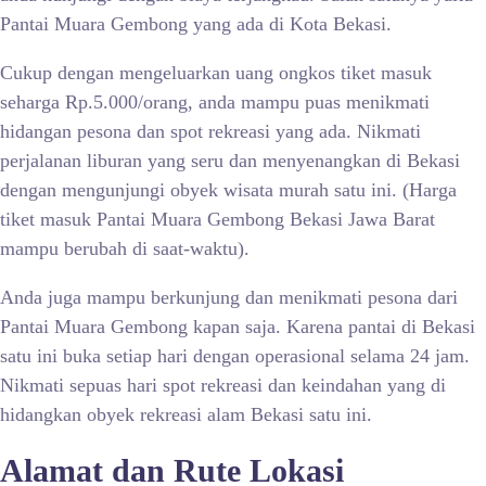
Pantai Muara Gembong yang ada di Kota Bekasi.
Cukup dengan mengeluarkan uang ongkos tiket masuk
seharga Rp.5.000/orang, anda mampu puas menikmati
hidangan pesona dan spot rekreasi yang ada. Nikmati
perjalanan liburan yang seru dan menyenangkan di Bekasi
dengan mengunjungi obyek wisata murah satu ini. (Harga
tiket masuk
Pantai Muara Gembong Bekasi Jawa Barat
mampu berubah di saat-waktu).
Anda juga mampu berkunjung dan menikmati pesona dari
Pantai Muara Gembong kapan saja. Karena pantai di Bekasi
satu ini buka setiap hari dengan operasional selama 24 jam.
Nikmati sepuas hari spot rekreasi dan keindahan yang di
hidangkan obyek rekreasi alam Bekasi satu ini.
Alamat dan Rute Lokasi