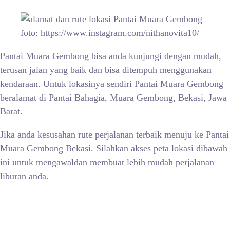
foto: https://www.instagram.com/nithanovita10/
Pantai Muara Gembong bisa anda kunjungi dengan mudah,
terusan jalan yang baik dan bisa ditempuh menggunakan
kendaraan. Untuk lokasinya sendiri Pantai Muara Gembong
beralamat di Pantai Bahagia, Muara Gembong, Bekasi, Jawa
Barat.
Jika anda kesusahan rute perjalanan terbaik menuju ke
Pantai
Muara Gembong Bekasi. Silahkan akses peta lokasi dibawah
ini untuk mengawaldan membuat lebih mudah perjalanan
liburan anda.