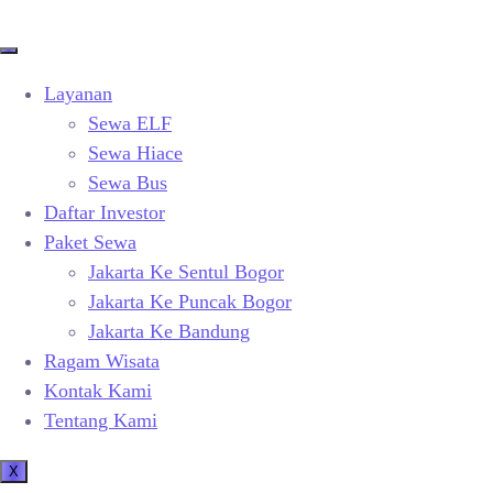
Layanan
Sewa ELF
Sewa Hiace
Sewa Bus
Daftar Investor
Paket Sewa
Jakarta Ke Sentul Bogor
Jakarta Ke Puncak Bogor
Jakarta Ke Bandung
Ragam Wisata
Kontak Kami
Tentang Kami
X