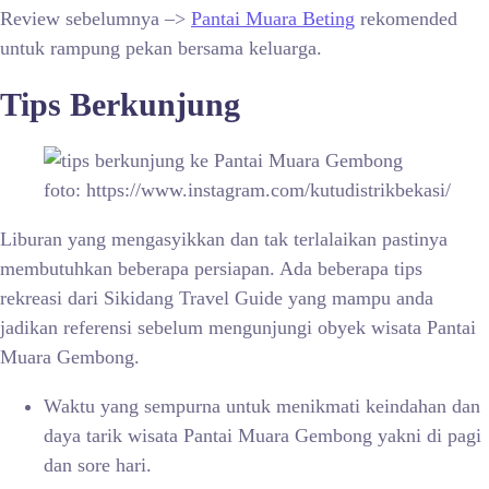
Review sebelumnya –>
Pantai Muara Beting
rekomended
untuk rampung pekan bersama keluarga.
Tips Berkunjung
foto: https://www.instagram.com/kutudistrikbekasi/
Liburan yang mengasyikkan dan tak terlalaikan pastinya
membutuhkan beberapa persiapan. Ada beberapa tips
rekreasi dari Sikidang Travel Guide yang mampu anda
jadikan referensi sebelum mengunjungi obyek wisata
Pantai
Muara Gembong.
Waktu yang sempurna untuk menikmati keindahan dan
daya tarik wisata
Pantai Muara Gembong yakni di pagi
dan sore hari.