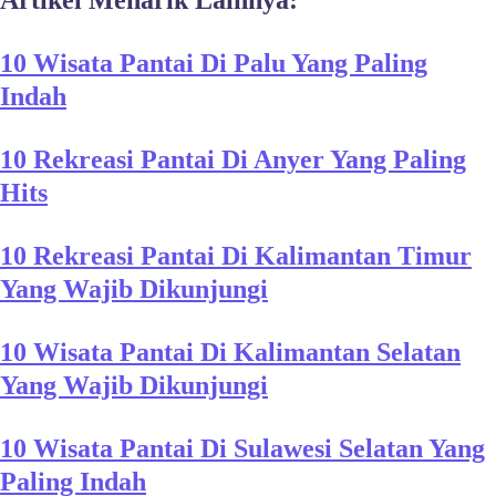
Artikel Menarik Lainnya:
10 Wisata Pantai Di Palu Yang Paling
Indah
10 Rekreasi Pantai Di Anyer Yang Paling
Hits
10 Rekreasi Pantai Di Kalimantan Timur
Yang Wajib Dikunjungi
10 Wisata Pantai Di Kalimantan Selatan
Yang Wajib Dikunjungi
10 Wisata Pantai Di Sulawesi Selatan Yang
Paling Indah