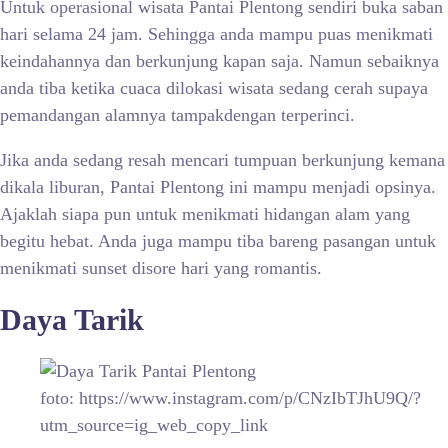
Untuk operasional wisata
Pantai Plentong sendiri buka saban
hari selama 24 jam. Sehingga anda mampu puas menikmati
keindahannya dan berkunjung kapan saja. Namun sebaiknya
anda tiba ketika cuaca dilokasi wisata sedang cerah supaya
pemandangan alamnya tampakdengan terperinci.
Jika anda sedang resah mencari tumpuan berkunjung kemana
dikala liburan, Pantai Plentong ini mampu menjadi opsinya.
Ajaklah siapa pun untuk menikmati hidangan alam yang
begitu hebat. Anda juga mampu tiba bareng pasangan untuk
menikmati sunset disore hari yang romantis.
Daya Tarik
foto: https://www.instagram.com/p/CNzIbTJhU9Q/?
utm_source=ig_web_copy_link