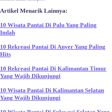
Artikel Menarik Lainnya:
10 Wisata Pantai Di Palu Yang Paling
Indah
10 Rekreasi Pantai Di Anyer Yang Paling
Hits
10 Rekreasi Pantai Di Kalimantan Timur
Yang Wajib Dikunjungi
10 Wisata Pantai Di Kalimantan Selatan
Yang Wajib Dikunjungi