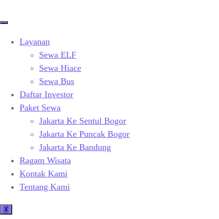
Layanan
Sewa ELF
Sewa Hiace
Sewa Bus
Daftar Investor
Paket Sewa
Jakarta Ke Sentul Bogor
Jakarta Ke Puncak Bogor
Jakarta Ke Bandung
Ragam Wisata
Kontak Kami
Tentang Kami
X