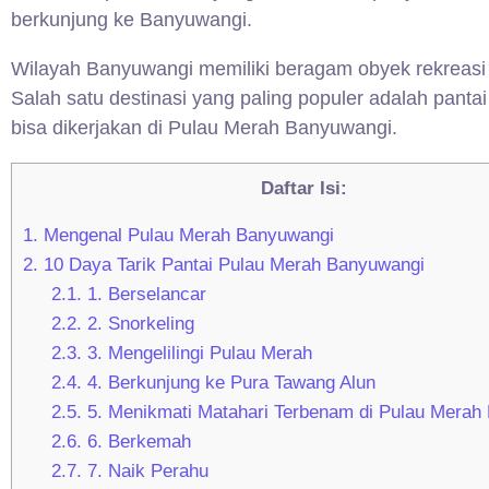
berkunjung ke Banyuwangi.
Wilayah Banyuwangi memiliki beragam obyek rekreasi
Salah satu destinasi yang paling populer adalah pant
bisa dikerjakan di Pulau Merah Banyuwangi.
Daftar Isi:
1.
Mengenal Pulau Merah Banyuwangi
2.
10 Daya Tarik Pantai Pulau Merah Banyuwangi
2.1.
1. Berselancar
2.2.
2. Snorkeling
2.3.
3. Mengelilingi Pulau Merah
2.4.
4. Berkunjung ke Pura Tawang Alun
2.5.
5. Menikmati Matahari Terbenam di Pulau Merah
2.6.
6. Berkemah
2.7.
7. Naik Perahu