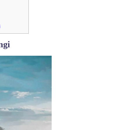
i
ngi