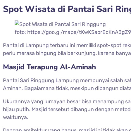
Spot Wisata di Pantai Sari Ri
foto: https://goo.gl/maps/tKwKSaorEcKnA3gZ
Pantai di Lampung terbaru ini memiliki spot-spot
perlu merasa bingung bila berkunjung, karena bany
Masjid Terapung Al-Aminah
Pantai Sari Ringgung Lampung mempunyai salah sat
Aminah. Bagaiamana tidak, meskipun dibangun diatas
Ukurannya yang lumayan besar bisa menampung sam
hijau putih. Masjid tersebut dibangun dengan metod
waktunya.
Dengan arsitektur yang bagus, masjid ini tidak aka