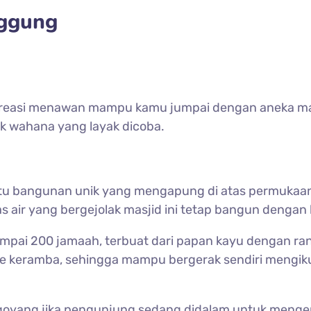
nggung
9
 rekreasi menawan mampu kamu jumpai dengan aneka 
ak wahana yang layak dicoba.
u bangunan unik yang mengapung di atas permukaan b
 air yang bergejolak masjid ini tetap bangun dengan 
pai 200 jamaah, terbuat dari papan kayu dengan r
e keramba, sehingga mampu bergerak sendiri mengikut
n goyang jika pengunjung sedang didalam untuk menger