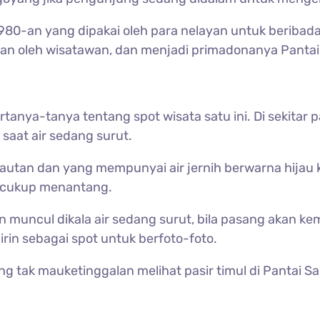
980-an yang dipakai oleh para nelayan untuk beribada
akan oleh wisatawan, dan menjadi primadonanya Pantai 
nya-tanya tentang spot wisata satu ini. Di sekitar 
saat air sedang surut.
h lautan dan yang mempunyai air jernih berwarna hijau k
an cukup menantang.
an muncul dikala air sedang surut, bila pasang akan ke
rin sebagai spot untuk berfoto-foto.
ak mauketinggalan melihat pasir timul di Pantai Sar