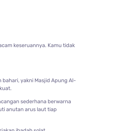
macam keseruannya. Kamu tidak
ahari, yakni Masjid Apung Al-
kuat.
ancangan sederhana berwarna
i anutan arus laut tiap
jakan ibadah solat.