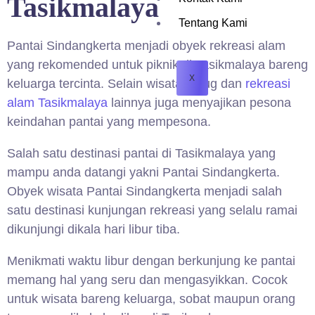
Tasikmalaya
Tentang Kami
Pantai Sindangkerta menjadi obyek rekreasi alam
yang rekomended untuk piknik di Tasikmalaya bareng
X
keluarga tercinta. Selain wisata curug dan
rekreasi
alam Tasikmalaya
lainnya juga menyajikan pesona
keindahan pantai yang mempesona.
Salah satu destinasi pantai di Tasikmalaya yang
mampu anda datangi yakni
Pantai Sindangkerta.
Obyek wisata Pantai Sindangkerta menjadi salah
satu destinasi kunjungan rekreasi yang selalu ramai
dikunjungi dikala hari libur tiba.
Menikmati waktu libur dengan berkunjung ke pantai
memang hal yang seru dan mengasyikkan. Cocok
untuk wisata bareng keluarga, sobat maupun orang