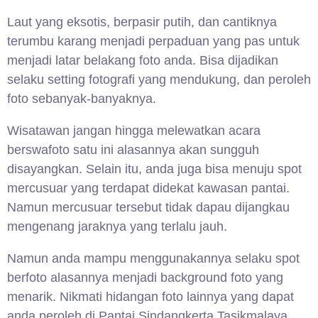
Laut yang eksotis, berpasir putih, dan cantiknya
terumbu karang menjadi perpaduan yang pas untuk
menjadi latar belakang foto anda. Bisa dijadikan
selaku setting fotografi yang mendukung, dan peroleh
foto sebanyak-banyaknya.
Wisatawan jangan hingga melewatkan acara
berswafoto satu ini alasannya akan sungguh
disayangkan. Selain itu, anda juga bisa menuju spot
mercusuar yang terdapat didekat kawasan pantai.
Namun mercusuar tersebut tidak dapau dijangkau
mengenang jaraknya yang terlalu jauh.
Namun anda mampu menggunakannya selaku spot
berfoto alasannya menjadi background foto yang
menarik. Nikmati hidangan foto lainnya yang dapat
anda peroleh di Pantai Sindangkerta Tasikmalaya