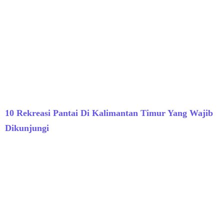
10 Rekreasi Pantai Di Kalimantan Timur Yang Wajib
Dikunjungi