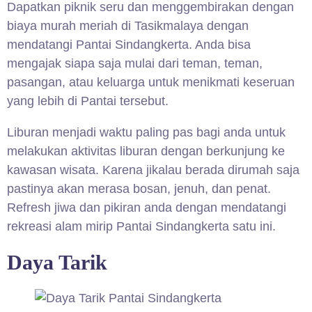
Dapatkan piknik seru dan menggembirakan dengan
biaya murah meriah di Tasikmalaya dengan
mendatangi Pantai Sindangkerta. Anda bisa
mengajak siapa saja mulai dari teman, teman,
pasangan, atau keluarga untuk menikmati keseruan
yang lebih di Pantai tersebut.
Liburan menjadi waktu paling pas bagi anda untuk
melakukan aktivitas liburan dengan berkunjung ke
kawasan wisata. Karena jikalau berada dirumah saja
pastinya akan merasa bosan, jenuh, dan penat.
Refresh jiwa dan pikiran anda dengan mendatangi
rekreasi alam mirip Pantai Sindangkerta satu ini.
Daya Tarik