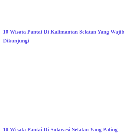
10 Wisata Pantai Di Kalimantan Selatan Yang Wajib
Dikunjungi
10 Wisata Pantai Di Sulawesi Selatan Yang Paling