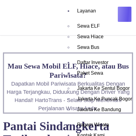
Layanan
Sewa ELF
Sewa Hiace
Sewa Bus
Daftar Investor
Mau Sewa Mobil ELF, Hiace, atau Bus
Paket Sewa
Pariwisata?
Dapatkan Mobil Pariwisata Berkualitas Dengan
Jakarta Ke Sentul Bogor
Harga Terjangkau, Diduukung Dengan Driver Yang
Jakarta Ke Puncak Bogor
Handal! HartoTrans - Selalu Siap Menemani
Perjalanan Wisata Anda.
Jakarta Ke Bandung
Pantai Sindangkerta
Ragam Wisata
Kontak Kami