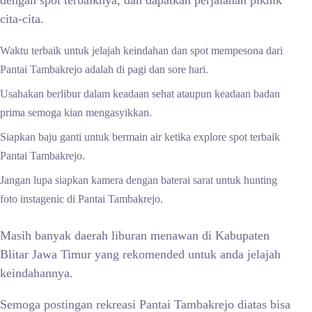
dengan spot terbaiknya, dan dapatkan perjalanan piknik
cita-cita.
Waktu terbaik untuk jelajah keindahan dan spot mempesona dari
Pantai Tambakrejo adalah di pagi dan sore hari.
Usahakan berlibur dalam keadaan sehat ataupun keadaan badan
prima semoga kian mengasyikkan.
Siapkan baju ganti untuk bermain air ketika explore spot terbaik
Pantai Tambakrejo.
Jangan lupa siapkan kamera dengan baterai sarat untuk hunting
foto instagenic di Pantai Tambakrejo.
Masih banyak daerah liburan menawan di Kabupaten
Blitar Jawa Timur yang rekomended untuk anda jelajah
keindahannya.
Semoga postingan rekreasi Pantai Tambakrejo diatas bisa