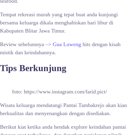
seafood.
Tempat rekreasi murah yang tepat buat anda kunjungi
bersama keluarga dikala menghabiskan hari libur di
Kabupaten Blitar Jawa Timur.
Review sebelumnya –>
Gua Luweng
hits dengan kisah
mistik dan keindahannya.
Tips Berkunjung
foto: https://www.instagram.com/farid.pict/
Wisata keluarga mendatangi Pantai Tambakrejo akan kian
berkualitas dan menyenangkan dengan disediakan.
Berikut kiat ketika anda hendak explore keindahan pantai