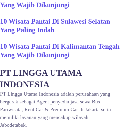
Yang Wajib Dikunjungi
10 Wisata Pantai Di Sulawesi Selatan
Yang Paling Indah
10 Wisata Pantai Di Kalimantan Tengah
Yang Wajib Dikunjungi
PT LINGGA UTAMA
INDONESIA
PT Lingga Utama Indonesia adalah perusahaan yang
bergerak sebagai Agent penyedia jasa sewa Bus
Pariwisata, Rent Car & Premium Car di Jakarta serta
memiliki layanan yang mencakup wilayah
Jabodetabek.