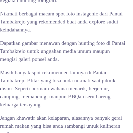
kegiatan hunting fotografi.
Nikmati berbagai macam spot foto instagenic dari Pantai
Tambakrejo yang rekomended buat anda explore sudut
keindahannya.
Dapatkan gambar menawan dengan hunting foto di Pantai
Tambakrejo untuk unggahan media umum maupun
mengisi galeri ponsel anda.
Masih banyak spot rekomended lainnya di Pantai
Tambakrejo Blitar yang bisa anda nikmati saat piknik
disini. Seperti bermain wahana menarik, berjemur,
camping, memancing, maupun BBQan seru bareng
keluarga tersayang.
Jangan khawatir akan kelaparan, alasannya banyak gerai
rumah makan yang bisa anda sambangi untuk kulineran