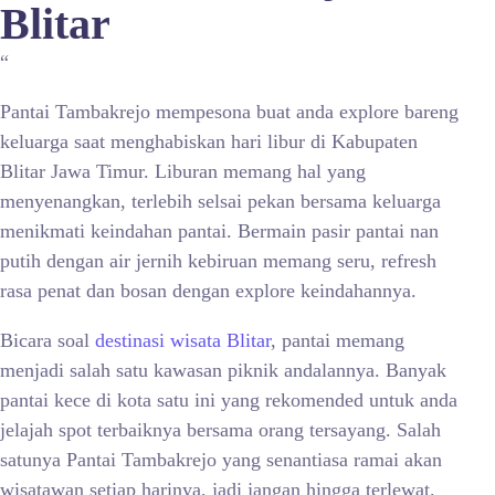
Blitar
“
Pantai Tambakrejo mempesona buat anda explore bareng
keluarga saat menghabiskan hari libur di Kabupaten
Blitar Jawa Timur. Liburan memang hal yang
menyenangkan, terlebih selsai pekan bersama keluarga
menikmati keindahan pantai. Bermain pasir pantai nan
putih dengan air jernih kebiruan memang seru, refresh
rasa penat dan bosan dengan explore keindahannya.
Bicara soal
destinasi wisata Blitar
, pantai memang
menjadi salah satu kawasan piknik andalannya. Banyak
pantai kece di kota satu ini yang rekomended untuk anda
jelajah spot terbaiknya bersama orang tersayang. Salah
satunya Pantai Tambakrejo yang senantiasa ramai akan
wisatawan setiap harinya, jadi jangan hingga terlewat.