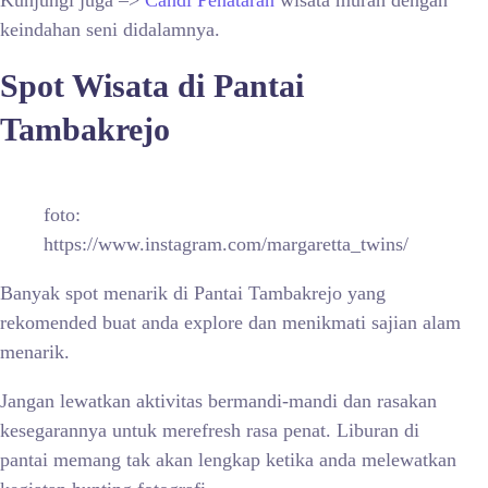
Kunjungi juga –>
Candi Penataran
wisata murah dengan
keindahan seni didalamnya.
Spot Wisata di Pantai
Tambakrejo
foto:
https://www.instagram.com/margaretta_twins/
Banyak spot menarik di Pantai Tambakrejo yang
rekomended buat anda explore dan menikmati sajian alam
menarik.
Jangan lewatkan aktivitas bermandi-mandi dan rasakan
kesegarannya untuk merefresh rasa penat. Liburan di
pantai memang tak akan lengkap ketika anda melewatkan