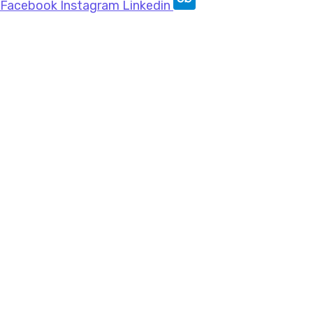
Facebook
Instagram
Linkedin
© 2015 – 2026, PT Lingga Utama Indonesia | All
Rights Reserved.