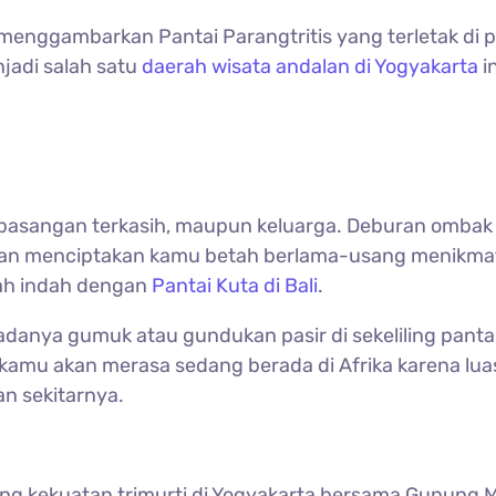
menggambarkan Pantai Parangtritis yang terletak di p
jadi salah satu
daerah wisata andalan di Yogyakarta
i
eng pasangan terkasih, maupun keluarga. Deburan omb
akan menciptakan kamu betah berlama-usang menikmati
ah indah dengan
Pantai Kuta di Bali
.
h adanya gumuk atau gundukan pasir di sekeliling panta
, kamu akan merasa sedang berada di Afrika karena lu
n sekitarnya.
bang kekuatan trimurti di Yogyakarta bersama Gunung 