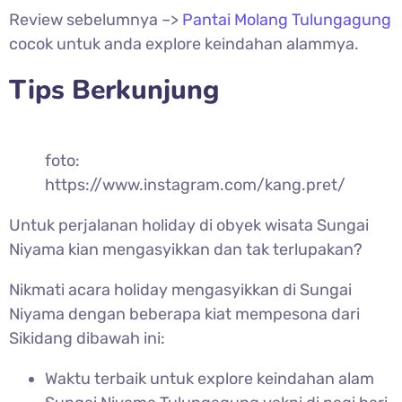
Review sebelumnya –>
Pantai Molang Tulungagung
cocok untuk anda explore keindahan alammya.
Tips Berkunjung
foto:
https://www.instagram.com/kang.pret/
Untuk perjalanan holiday di obyek wisata Sungai
Niyama kian mengasyikkan dan tak terlupakan?
Nikmati acara holiday mengasyikkan di Sungai
Niyama dengan beberapa kiat mempesona dari
Sikidang dibawah ini:
Waktu terbaik untuk explore keindahan alam