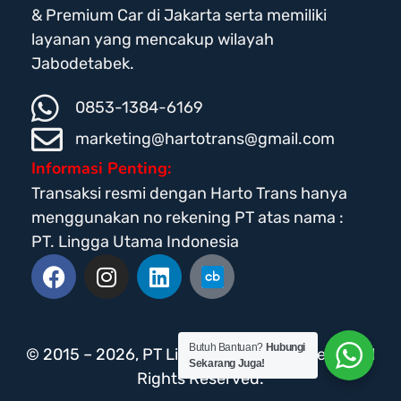
& Premium Car di Jakarta serta memiliki
layanan yang mencakup wilayah
Jabodetabek.
0853-1384-6169
marketing@hartotrans@gmail.com
Informasi Penting:
Transaksi resmi dengan Harto Trans hanya
menggunakan no rekening PT atas nama :
PT. Lingga Utama Indonesia
Butuh Bantuan?
Hubungi
© 2015 – 2026, PT Lingga Utama Indonesia | All
Sekarang Juga!
Rights Reserved.