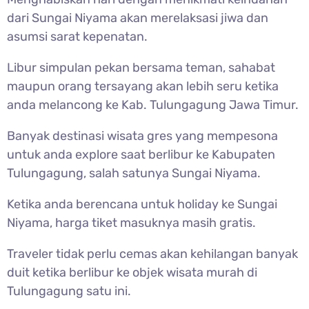
dari Sungai Niyama akan merelaksasi jiwa dan
asumsi sarat kepenatan.
Libur simpulan pekan bersama teman, sahabat
maupun orang tersayang akan lebih seru ketika
anda melancong ke Kab. Tulungagung Jawa Timur.
Banyak destinasi wisata gres yang mempesona
untuk anda explore saat berlibur ke Kabupaten
Tulungagung, salah satunya Sungai Niyama.
Ketika anda berencana untuk holiday ke Sungai
Niyama, harga tiket masuknya masih gratis.
Traveler tidak perlu cemas akan kehilangan banyak
duit ketika berlibur ke objek wisata murah di
Tulungagung satu ini.