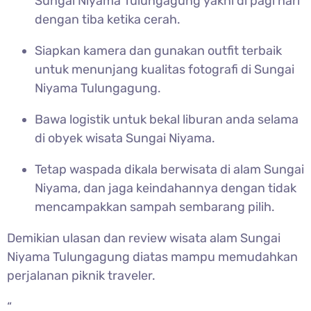
Sungai Niyama Tulungagung yakni di pagi hari
dengan tiba ketika cerah.
Siapkan kamera dan gunakan outfit terbaik
untuk menunjang kualitas fotografi di Sungai
Niyama Tulungagung.
Bawa logistik untuk bekal liburan anda selama
di obyek wisata Sungai Niyama.
Tetap waspada dikala berwisata di alam Sungai
Niyama, dan jaga keindahannya dengan tidak
mencampakkan sampah sembarang pilih.
Demikian ulasan dan review wisata alam Sungai
Niyama Tulungagung diatas mampu memudahkan
perjalanan piknik traveler.
“