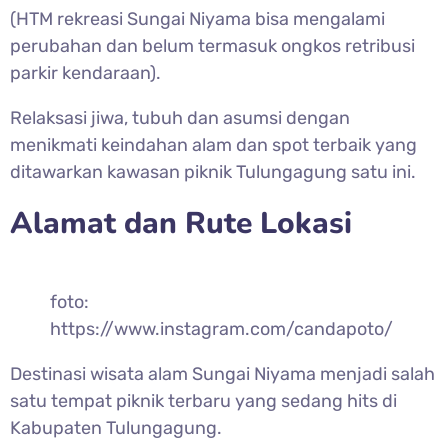
(HTM rekreasi Sungai Niyama bisa mengalami
perubahan dan belum termasuk ongkos retribusi
parkir kendaraan).
Relaksasi jiwa, tubuh dan asumsi dengan
menikmati keindahan alam dan spot terbaik yang
ditawarkan kawasan piknik Tulungagung satu ini.
Alamat dan Rute Lokasi
foto:
https://www.instagram.com/candapoto/
Destinasi wisata alam Sungai Niyama menjadi salah
satu tempat piknik terbaru yang sedang hits di
Kabupaten Tulungagung.