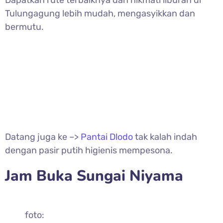
Dapatkan rute terbaiknya dan nikmati liburan di
Tulungagung lebih mudah, mengasyikkan dan
bermutu.
Datang juga ke –>
Pantai Dlodo
tak kalah indah
dengan pasir putih higienis mempesona.
Jam Buka Sungai Niyama
foto: