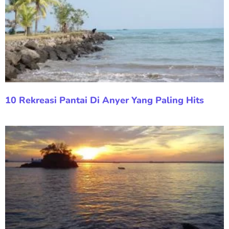
10 Rekreasi Pantai Di Anyer Yang Paling Hits