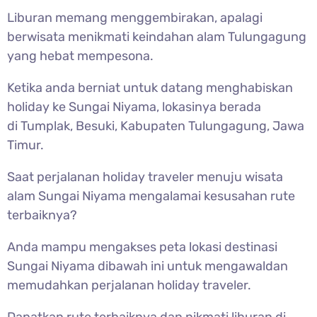
Liburan memang menggembirakan, apalagi
berwisata menikmati keindahan alam Tulungagung
yang hebat mempesona.
Ketika anda berniat untuk datang menghabiskan
holiday ke Sungai Niyama, lokasinya berada
di Tumplak, Besuki, Kabupaten Tulungagung, Jawa
Timur.
Saat perjalanan holiday traveler menuju wisata
alam Sungai Niyama mengalamai kesusahan rute
terbaiknya?
Anda mampu mengakses peta lokasi destinasi
Sungai Niyama dibawah ini untuk mengawaldan
memudahkan perjalanan holiday traveler.