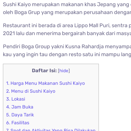
Sushi Kaiyo merupakan makanan khas Jepang yang di
oleh Boga Grup yang merupakan perusahaan dengan
Restaurant ini berada di area Lippo Mall Puri, sent
2021 lalu dan menerima bergairah banyak dari masy
Pendiri Boga Group yakni Kusna Rahardja menyampai
kau yang ingin tau dengan resto satu ini mampu lang
Daftar Isi:
[
hide
]
1.
Harga Menu Makanan Sushi Kaiyo
2.
Menu di Sushi Kaiyo
3.
Lokasi
4.
Jam Buka
5.
Daya Tarik
6.
Fasilitas
7.
Spot dan Aktivitas Yang Bisa Dilakukan