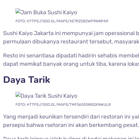
FOTO: HTTPS://GOO.GL/MAPS/XE7RZD82WP9N4IPA9
Sushi Kaiyo Jakarta ini mempunyai jam operasional 
permulaan dibukanya restaurant tersebut, masyara
Resto ini senantiasa dipadati hadirin sehabis memb
dapat memikat banyak orang untuk tiba, karena lo
Daya Tarik
FOTO: HTTPS://GOO.GL/MAPS/TMFS63GSNGQXNWUL8
Yang menjadi keunikan tersendiri dari restoran ini y
persepsi bahwa rsetoran ini akan berkembang pesat