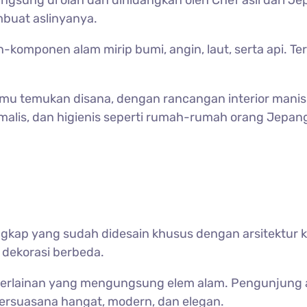
 langsung di olah dan dihidangkan oleh Chef asli dari 
mbuat aslinyanya.
an-komponen alam mirip bumi, angin, laut, serta api.
u temukan disana, dengan rancangan interior manis
alis, dan higienis seperti rumah-rumah orang Jepan
gkap yang sudah didesain khusus dengan arsitektur k
an dekorasi berbeda.
a berlainan yang mengungsung elem alam. Pengunjung
 bersuasana hangat, modern, dan elegan.