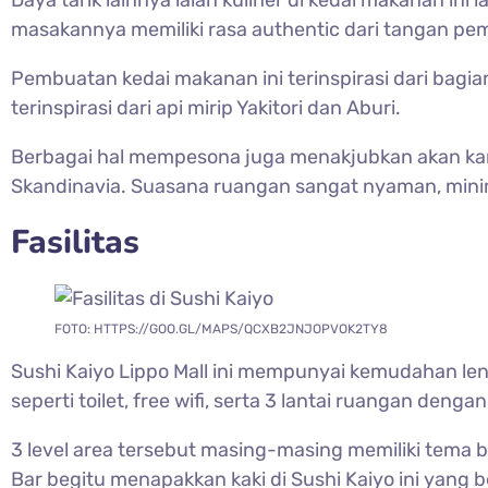
Daya tarik lainnya ialah kuliner di kedai makanan ini
masakannya memiliki rasa authentic dari tangan pe
Pembuatan kedai makanan ini terinspirasi dari bagi
terinspirasi dari api mirip Yakitori dan Aburi.
Berbagai hal mempesona juga menakjubkan akan kam
Skandinavia. Suasana ruangan sangat nyaman, minim
Fasilitas
FOTO: HTTPS://GOO.GL/MAPS/QCXB2JNJOPVOK2TY8
Sushi Kaiyo Lippo Mall ini mempunyai kemudahan len
seperti toilet, free wifi, serta 3 lantai ruangan deng
3 level area tersebut masing-masing memiliki tem
Bar begitu menapakkan kaki di Sushi Kaiyo ini yang