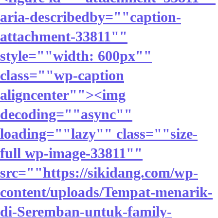
aria-describedby=""caption-
attachment-33811""
style=""width: 600px""
class=""wp-caption
aligncenter""><img
decoding=""async""
loading=""lazy"" class=""size-
full wp-image-33811""
src=""https://sikidang.com/wp-
content/uploads/Tempat-menarik-
di-Seremban-untuk-family-