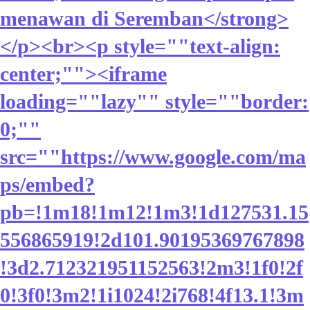
menawan di Seremban</strong>
</p><br><p style=""text-align:
center;""><iframe
loading=""lazy"" style=""border:
0;""
src=""https://www.google.com/ma
ps/embed?
pb=!1m18!1m12!1m3!1d127531.15
556865919!2d101.90195369767898
!3d2.712321951152563!2m3!1f0!2f
0!3f0!3m2!1i1024!2i768!4f13.1!3m