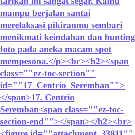
tarikan ini sangat segar. Kamu
mampu berjalan santai
merelaksasi pikiranmu sembari
menikmati keindahan dan hunting
foto pada aneka macam spot
mempesona.</p><br><h2><span
class=""ez-toc-section""
id=""17_Centrio_Seremban"">
</span>17. Centrio
Seremban<span class=""ez-toc-
section-end""></span></h2><br>
<figure id=""attachment_33811""