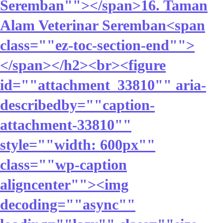
Seremban""></span>16. Taman
Alam Veterinar Seremban<span
class=""ez-toc-section-end"">
</span></h2><br><figure
id=""attachment_33810"" aria-
describedby=""caption-
attachment-33810""
style=""width: 600px""
class=""wp-caption
aligncenter""><img
decoding=""async""