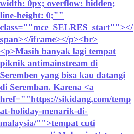
width: 0px; overflow: hidden;
line-height: 0;""
class=""mce_SELRES_start""> </
span></iframe></p><br>
<p>Masih banyak lagi tempat
piknik antimainstream di
Seremben yang bisa kau datangi
di Seremban. Karena <a
href=""https://sikidang.com/temp
at-holiday-menarik-di-
malaysia/"">tempat cuti