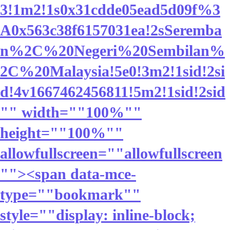
3!1m2!1s0x31cdde05ead5d09f%3
A0x563c38f6157031ea!2sSeremba
n%2C%20Negeri%20Sembilan%
2C%20Malaysia!5e0!3m2!1sid!2si
d!4v1667462456811!5m2!1sid!2sid
"" width=""100%""
height=""100%""
allowfullscreen=""allowfullscreen
""><span data-mce-
type=""bookmark""
style=""display: inline-block;