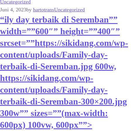
Uncategorized
Juni 4, 2023
by
hartotrans
Uncategorized
“ily day terbaik di Seremban””
width=””600″” height=””400″”
srcset=””https://sikidang.com/wp-
content/uploads/Family-day-
terbaik-di-Seremban.jpg 600w,
https://sikidang.com/wp-
content/uploads/Family-day-
terbaik-di-Seremban-300×200.jpg
300w”” sizes=””(max-width:
600px) 100vw, 600px””>