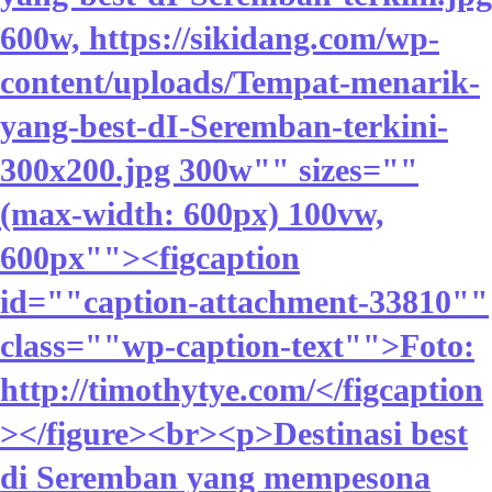
600w, https://sikidang.com/wp-
content/uploads/Tempat-menarik-
yang-best-dI-Seremban-terkini-
300x200.jpg 300w"" sizes=""
(max-width: 600px) 100vw,
600px""><figcaption
id=""caption-attachment-33810""
class=""wp-caption-text"">Foto:
http://timothytye.com/</figcaption
></figure><br><p>Destinasi best
di Seremban yang mempesona