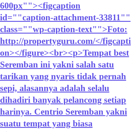
600px""><figcaption
id=""caption-attachment-33811""
class=""wp-caption-text"">Foto:
http://propertyguru.com/</figcapti
on></figure><br><p>Tempat best
Seremban ini yakni salah satu
tarikan yang nyaris tidak pernah
sepi, alasannya adalah selalu
dihadiri banyak pelancong setiap
harinya. Centrio Seremban yakni
suatu tempat yang biasa