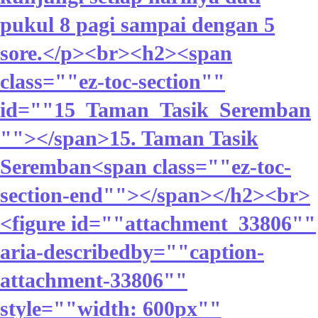
pukul 8 pagi sampai dengan 5
sore.</p><br><h2><span
class=""ez-toc-section""
id=""15_Taman_Tasik_Seremban
""></span>15. Taman Tasik
Seremban<span class=""ez-toc-
section-end""></span></h2><br>
<figure id=""attachment_33806""
aria-describedby=""caption-
attachment-33806""
style=""width: 600px""