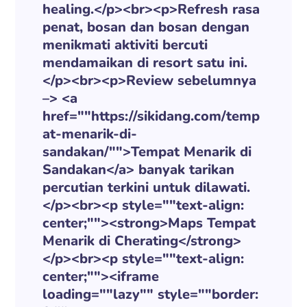
healing.</p><br><p>Refresh rasa
penat, bosan dan bosan dengan
menikmati aktiviti bercuti
mendamaikan di resort satu ini.
</p><br><p>Review sebelumnya
–> <a
href=""https://sikidang.com/temp
at-menarik-di-
sandakan/"">Tempat Menarik di
Sandakan</a> banyak tarikan
percutian terkini untuk dilawati.
</p><br><p style=""text-align:
center;""><strong>Maps Tempat
Menarik di Cherating</strong>
</p><br><p style=""text-align:
center;""><iframe
loading=""lazy"" style=""border: