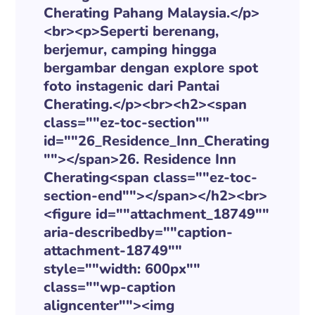
Cherating Pahang Malaysia.</p>
<br><p>Seperti berenang,
berjemur, camping hingga
bergambar dengan explore spot
foto instagenic dari Pantai
Cherating.</p><br><h2><span
class=""ez-toc-section""
id=""26_Residence_Inn_Cherating
""></span>26. Residence Inn
Cherating<span class=""ez-toc-
section-end""></span></h2><br>
<figure id=""attachment_18749""
aria-describedby=""caption-
attachment-18749""
style=""width: 600px""
class=""wp-caption
aligncenter""><img