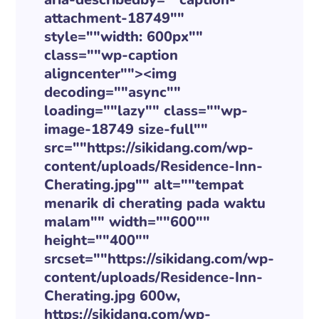
attachment-18749""
style=""width: 600px""
class=""wp-caption
aligncenter""><img
decoding=""async""
loading=""lazy"" class=""wp-
image-18749 size-full""
src=""https://sikidang.com/wp-
content/uploads/Residence-Inn-
Cherating.jpg"" alt=""tempat
menarik di cherating pada waktu
malam"" width=""600""
height=""400""
srcset=""https://sikidang.com/wp-
content/uploads/Residence-Inn-
Cherating.jpg 600w,
https://sikidang.com/wp-