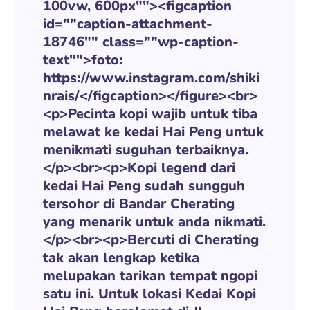
100vw, 600px""><figcaption
id=""caption-attachment-
18746"" class=""wp-caption-
text"">foto:
https://www.instagram.com/shiki
nrais/</figcaption></figure><br>
<p>Pecinta kopi wajib untuk tiba
melawat ke kedai Hai Peng untuk
menikmati suguhan terbaiknya.
</p><br><p>Kopi legend dari
kedai Hai Peng sudah sungguh
tersohor di Bandar Cherating
yang menarik untuk anda nikmati.
</p><br><p>Bercuti di Cherating
tak akan lengkap ketika
melupakan tarikan tempat ngopi
satu ini. Untuk lokasi Kedai Kopi