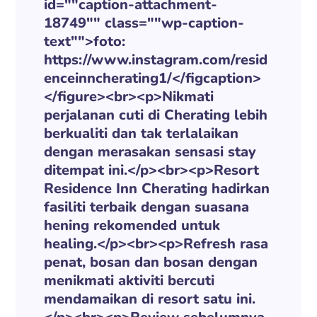
id=""caption-attachment-
18749"" class=""wp-caption-
text"">foto:
https://www.instagram.com/resid
enceinncherating1/</figcaption>
</figure><br><p>Nikmati
perjalanan cuti di Cherating lebih
berkualiti dan tak terlalaikan
dengan merasakan sensasi stay
ditempat ini.</p><br><p>Resort
Residence Inn Cherating hadirkan
fasiliti terbaik dengan suasana
hening rekomended untuk
healing.</p><br><p>Refresh rasa
penat, bosan dan bosan dengan
menikmati aktiviti bercuti
mendamaikan di resort satu ini.