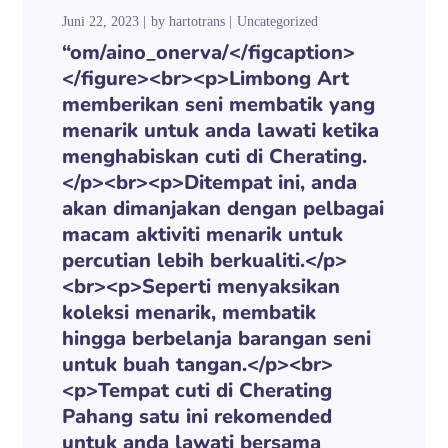
Juni 22, 2023
by
hartotrans
Uncategorized
“om/aino_onerva/</figcaption>
</figure><br><p>Limbong Art
memberikan seni membatik yang
menarik untuk anda lawati ketika
menghabiskan cuti di Cherating.
</p><br><p>Ditempat ini, anda
akan dimanjakan dengan pelbagai
macam aktiviti menarik untuk
percutian lebih berkualiti.</p>
<br><p>Seperti menyaksikan
koleksi menarik, membatik
hingga berbelanja barangan seni
untuk buah tangan.</p><br>
<p>Tempat cuti di Cherating
Pahang satu ini rekomended
untuk anda lawati bersama