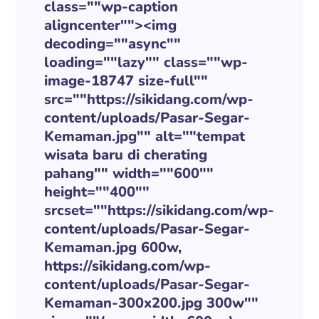
class=""wp-caption
aligncenter""><img
decoding=""async""
loading=""lazy"" class=""wp-
image-18747 size-full""
src=""https://sikidang.com/wp-
content/uploads/Pasar-Segar-
Kemaman.jpg"" alt=""tempat
wisata baru di cherating
pahang"" width=""600""
height=""400""
srcset=""https://sikidang.com/wp-
content/uploads/Pasar-Segar-
Kemaman.jpg 600w,
https://sikidang.com/wp-
content/uploads/Pasar-Segar-
Kemaman-300x200.jpg 300w""