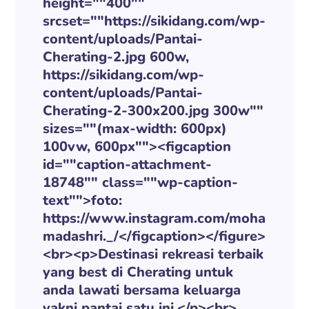
height=""400""
srcset=""https://sikidang.com/wp-
content/uploads/Pantai-
Cherating-2.jpg 600w,
https://sikidang.com/wp-
content/uploads/Pantai-
Cherating-2-300x200.jpg 300w""
sizes=""(max-width: 600px)
100vw, 600px""><figcaption
id=""caption-attachment-
18748"" class=""wp-caption-
text"">foto:
https://www.instagram.com/moha
madashri._/</figcaption></figure>
<br><p>Destinasi rekreasi terbaik
yang best di Cherating untuk
anda lawati bersama keluarga
yakni pantai satu ini.</p><br>