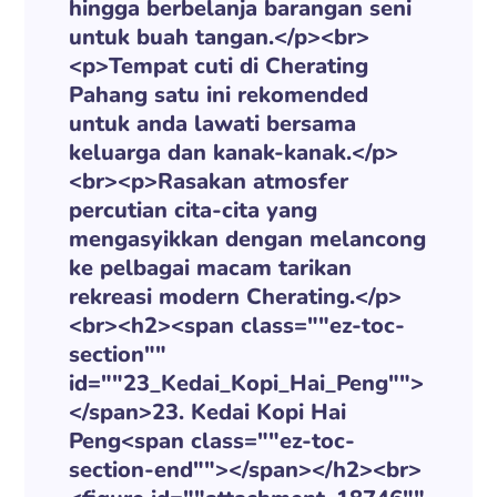
hingga berbelanja barangan seni
untuk buah tangan.</p><br>
<p>Tempat cuti di Cherating
Pahang satu ini rekomended
untuk anda lawati bersama
keluarga dan kanak-kanak.</p>
<br><p>Rasakan atmosfer
percutian cita-cita yang
mengasyikkan dengan melancong
ke pelbagai macam tarikan
rekreasi modern Cherating.</p>
<br><h2><span class=""ez-toc-
section""
id=""23_Kedai_Kopi_Hai_Peng"">
</span>23. Kedai Kopi Hai
Peng<span class=""ez-toc-
section-end""></span></h2><br>