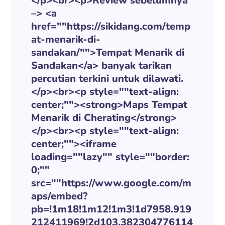
</p><br><p>Review sebelumnya
–> <a
href=""https://sikidang.com/temp
at-menarik-di-
sandakan/"">Tempat Menarik di
Sandakan</a> banyak tarikan
percutian terkini untuk dilawati.
</p><br><p style=""text-align:
center;""><strong>Maps Tempat
Menarik di Cherating</strong>
</p><br><p style=""text-align:
center;""><iframe
loading=""lazy"" style=""border:
0;""
src=""https://www.google.com/m
aps/embed?
pb=!1m18!1m12!1m3!1d7958.919
212411969!2d103.382304776114