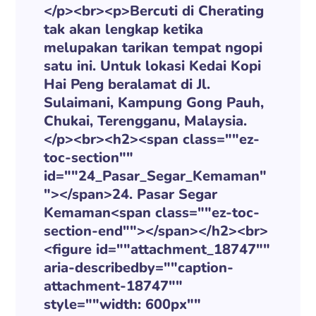
</p><br><p>Bercuti di Cherating
tak akan lengkap ketika
melupakan tarikan tempat ngopi
satu ini. Untuk lokasi Kedai Kopi
Hai Peng beralamat di Jl.
Sulaimani, Kampung Gong Pauh,
Chukai, Terengganu, Malaysia.
</p><br><h2><span class=""ez-
toc-section""
id=""24_Pasar_Segar_Kemaman"
"></span>24. Pasar Segar
Kemaman<span class=""ez-toc-
section-end""></span></h2><br>
<figure id=""attachment_18747""
aria-describedby=""caption-
attachment-18747""
style=""width: 600px""