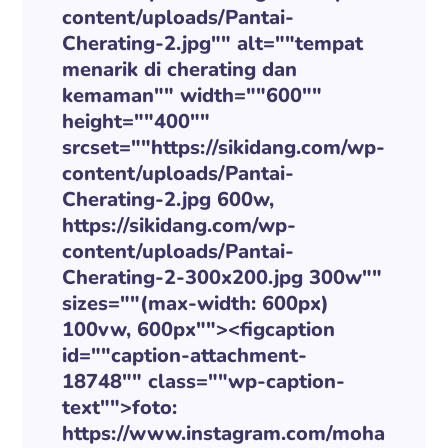
content/uploads/Pantai-
Cherating-2.jpg"" alt=""tempat
menarik di cherating dan
kemaman"" width=""600""
height=""400""
srcset=""https://sikidang.com/wp-
content/uploads/Pantai-
Cherating-2.jpg 600w,
https://sikidang.com/wp-
content/uploads/Pantai-
Cherating-2-300x200.jpg 300w""
sizes=""(max-width: 600px)
100vw, 600px""><figcaption
id=""caption-attachment-
18748"" class=""wp-caption-
text"">foto:
https://www.instagram.com/moha