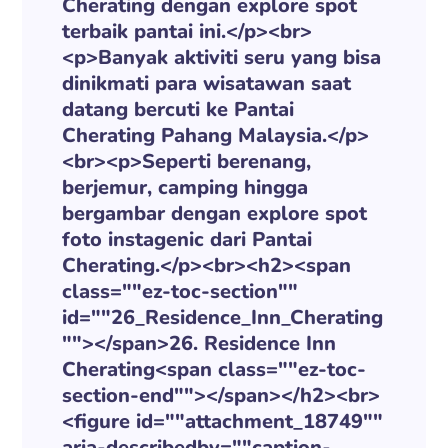
Cherating dengan explore spot
terbaik pantai ini.</p><br>
<p>Banyak aktiviti seru yang bisa
dinikmati para wisatawan saat
datang bercuti ke Pantai
Cherating Pahang Malaysia.</p>
<br><p>Seperti berenang,
berjemur, camping hingga
bergambar dengan explore spot
foto instagenic dari Pantai
Cherating.</p><br><h2><span
class=""ez-toc-section""
id=""26_Residence_Inn_Cherating
""></span>26. Residence Inn
Cherating<span class=""ez-toc-
section-end""></span></h2><br>
<figure id=""attachment_18749""
aria-describedby=""caption-