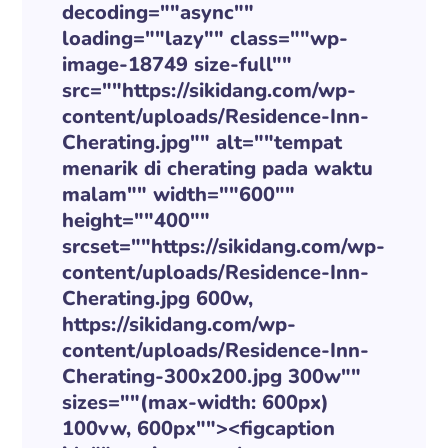
decoding=""async""
loading=""lazy"" class=""wp-
image-18749 size-full""
src=""https://sikidang.com/wp-
content/uploads/Residence-Inn-
Cherating.jpg"" alt=""tempat
menarik di cherating pada waktu
malam"" width=""600""
height=""400""
srcset=""https://sikidang.com/wp-
content/uploads/Residence-Inn-
Cherating.jpg 600w,
https://sikidang.com/wp-
content/uploads/Residence-Inn-
Cherating-300x200.jpg 300w""
sizes=""(max-width: 600px)
100vw, 600px""><figcaption