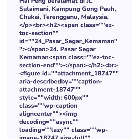
Hai Peng beralamat di Jl.
Sulaimani, Kampung Gong Pauh,
Chukai, Terengganu, Malaysia.
</p><br><h2><span class=""ez-
toc-section""
id=""24_Pasar_Segar_Kemaman"
"></span>24. Pasar Segar
Kemaman<span class=""ez-toc-
section-end""></span></h2><br>
<figure id=""attachment_18747""
aria-describedby=""caption-
attachment-18747""
style=""width: 600px""
class=""wp-caption
aligncenter""><img
decoding=""async""
loading=""lazy"" class=""wp-
image-18747 size-full""