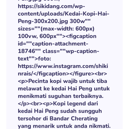
https://sikidang.com/wp-
content/uploads/Kedai-Kopi-Hai-
Peng-300x200.jpg 300w""
sizes=""(max-width: 600px)
100vw, 600px""><figcaption
id=""caption-attachment-
18746"" class=""wp-caption-
text"">foto:
https://www.instagram.com/shiki
nrais/</figcaption></figure><br>
<p>Pecinta kopi wajib untuk tiba
melawat ke kedai Hai Peng untuk
menikmati suguhan terbaiknya.
</p><br><p>Kopi legend dari
kedai Hai Peng sudah sungguh
tersohor di Bandar Cherating
yang menarik untuk anda nikmati.