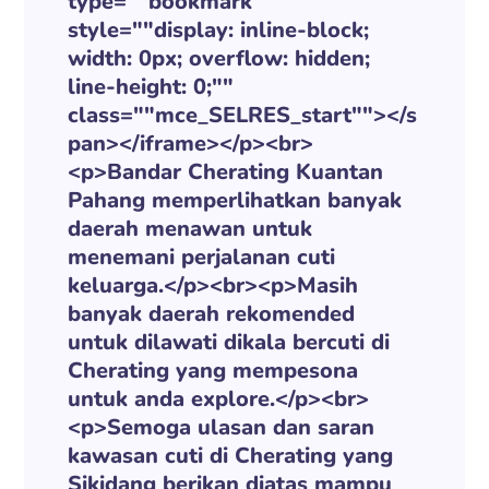
type=""bookmark""
style=""display: inline-block;
width: 0px; overflow: hidden;
line-height: 0;""
class=""mce_SELRES_start""> </s
pan></iframe></p><br>
<p>Bandar Cherating Kuantan
Pahang memperlihatkan banyak
daerah menawan untuk
menemani perjalanan cuti
keluarga.</p><br><p>Masih
banyak daerah rekomended
untuk dilawati dikala bercuti di
Cherating yang mempesona
untuk anda explore.</p><br>
<p>Semoga ulasan dan saran
kawasan cuti di Cherating yang
Sikidang berikan diatas mampu