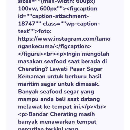
sizes=""(max-width: 600px)
100vw, 600px""><figcaption
id=""caption-attachment-
18747"" class=""wp-caption-
text"">foto:
https://www.instagram.com/lamo
ngankecuma/</figcaption>
</figure><br><p>Ingin mengolah
masakan seafood saat berada di
Cherating? Lawati Pasar Segar
Kemaman untuk berburu hasil
maritim segar untuk dimasak.
Banyak seafood segar yang
mampu anda beli saat datang
melawat ke tempat ini.</p><br>
<p>Bandar Cherating masih
banyak menawarkan tempat
percutian terkini yang