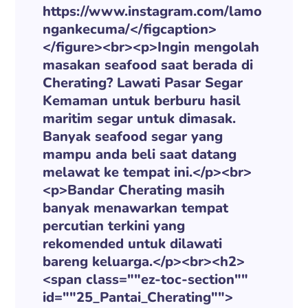
https://www.instagram.com/lamo
ngankecuma/</figcaption>
</figure><br><p>Ingin mengolah
masakan seafood saat berada di
Cherating? Lawati Pasar Segar
Kemaman untuk berburu hasil
maritim segar untuk dimasak.
Banyak seafood segar yang
mampu anda beli saat datang
melawat ke tempat ini.</p><br>
<p>Bandar Cherating masih
banyak menawarkan tempat
percutian terkini yang
rekomended untuk dilawati
bareng keluarga.</p><br><h2>
<span class=""ez-toc-section""
id=""25_Pantai_Cherating"">