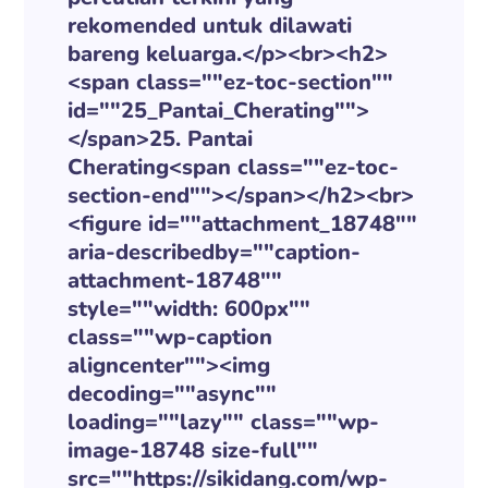
rekomended untuk dilawati
bareng keluarga.</p><br><h2>
<span class=""ez-toc-section""
id=""25_Pantai_Cherating"">
</span>25. Pantai
Cherating<span class=""ez-toc-
section-end""></span></h2><br>
<figure id=""attachment_18748""
aria-describedby=""caption-
attachment-18748""
style=""width: 600px""
class=""wp-caption
aligncenter""><img
decoding=""async""
loading=""lazy"" class=""wp-
image-18748 size-full""
src=""https://sikidang.com/wp-