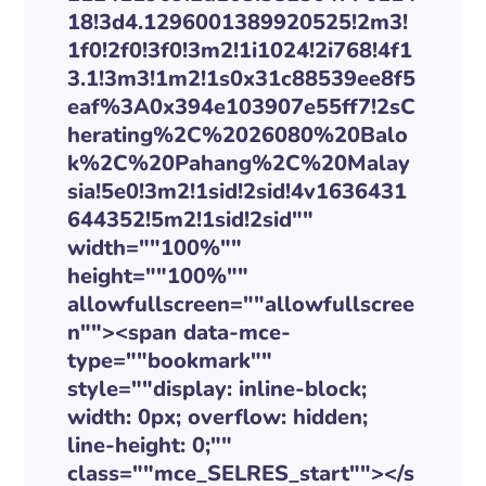
18!3d4.1296001389920525!2m3!
1f0!2f0!3f0!3m2!1i1024!2i768!4f1
3.1!3m3!1m2!1s0x31c88539ee8f5
eaf%3A0x394e103907e55ff7!2sC
herating%2C%2026080%20Balo
k%2C%20Pahang%2C%20Malay
sia!5e0!3m2!1sid!2sid!4v1636431
644352!5m2!1sid!2sid""
width=""100%""
height=""100%""
allowfullscreen=""allowfullscree
n""><span data-mce-
type=""bookmark""
style=""display: inline-block;
width: 0px; overflow: hidden;
line-height: 0;""
class=""mce_SELRES_start""> </s