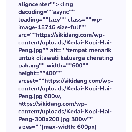
aligncenter""><img
decoding=""async""
loading=""lazy"" class=""wp-
image-18746 size-full""
src=""https://sikidang.com/wp-
content/uploads/Kedai-Kopi-Hai-
Peng.jpg"" alt=""tempat menarik
untuk dilawati keluarga cherating
pahang"" width=""600""
height=""400""
srcset=""https://sikidang.com/wp-
content/uploads/Kedai-Kopi-Hai-
Peng.jpg 600w,
https://sikidang.com/wp-
content/uploads/Kedai-Kopi-Hai-
Peng-300x200.jpg 300w""
sizes=""(max-width: 600px)