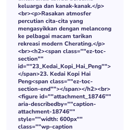
keluarga dan kanak-kanak.</p>
<br><p>Rasakan atmosfer
percutian cita-cita yang
mengasyikkan dengan melancong
ke pelbagai macam tarikan
rekreasi modern Cherating.</p>
<br><h2><span class=""ez-toc-
section""
id=""23_Kedai_Kopi_Hai_Peng"">
</span>23. Kedai Kopi Hai
Peng<span class=""ez-toc-
section-end""></span></h2><br>
<figure id=""attachment_18746""
aria-describedby=""caption-
attachment-18746""
style=""width: 600px""
class=""wp-caption