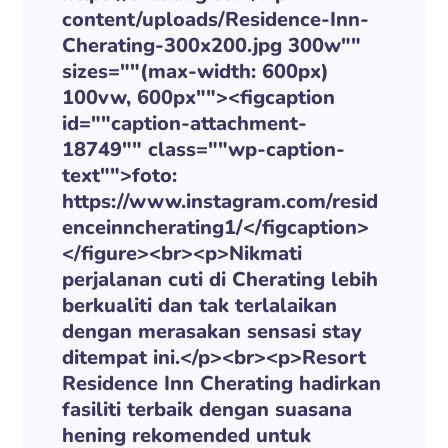
content/uploads/Residence-Inn-
Cherating-300x200.jpg 300w""
sizes=""(max-width: 600px)
100vw, 600px""><figcaption
id=""caption-attachment-
18749"" class=""wp-caption-
text"">foto:
https://www.instagram.com/resid
enceinncherating1/</figcaption>
</figure><br><p>Nikmati
perjalanan cuti di Cherating lebih
berkualiti dan tak terlalaikan
dengan merasakan sensasi stay
ditempat ini.</p><br><p>Resort
Residence Inn Cherating hadirkan
fasiliti terbaik dengan suasana
hening rekomended untuk