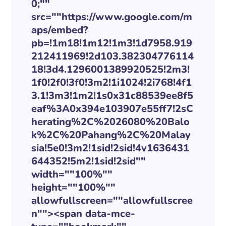
0;""
src=""https://www.google.com/m
aps/embed?
pb=!1m18!1m12!1m3!1d7958.919
212411969!2d103.382304776114
18!3d4.1296001389920525!2m3!
1f0!2f0!3f0!3m2!1i1024!2i768!4f1
3.1!3m3!1m2!1s0x31c88539ee8f5
eaf%3A0x394e103907e55ff7!2sC
herating%2C%2026080%20Balo
k%2C%20Pahang%2C%20Malay
sia!5e0!3m2!1sid!2sid!4v1636431
644352!5m2!1sid!2sid""
width=""100%""
height=""100%""
allowfullscreen=""allowfullscree
n""><span data-mce-