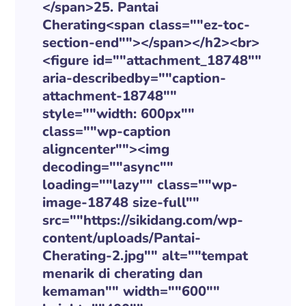
</span>25. Pantai
Cherating<span class=""ez-toc-
section-end""></span></h2><br>
<figure id=""attachment_18748""
aria-describedby=""caption-
attachment-18748""
style=""width: 600px""
class=""wp-caption
aligncenter""><img
decoding=""async""
loading=""lazy"" class=""wp-
image-18748 size-full""
src=""https://sikidang.com/wp-
content/uploads/Pantai-
Cherating-2.jpg"" alt=""tempat
menarik di cherating dan
kemaman"" width=""600""