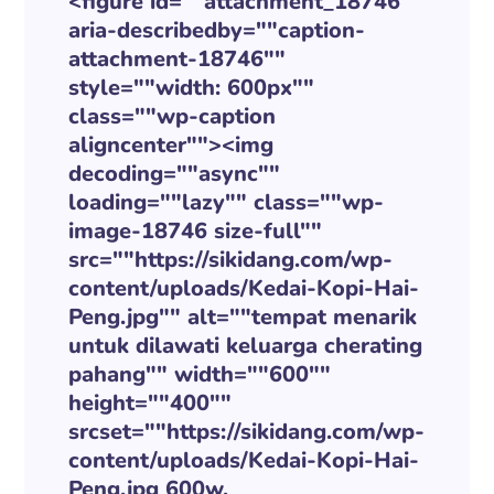
<figure id=""attachment_18746""
aria-describedby=""caption-
attachment-18746""
style=""width: 600px""
class=""wp-caption
aligncenter""><img
decoding=""async""
loading=""lazy"" class=""wp-
image-18746 size-full""
src=""https://sikidang.com/wp-
content/uploads/Kedai-Kopi-Hai-
Peng.jpg"" alt=""tempat menarik
untuk dilawati keluarga cherating
pahang"" width=""600""
height=""400""
srcset=""https://sikidang.com/wp-
content/uploads/Kedai-Kopi-Hai-
Peng.jpg 600w,