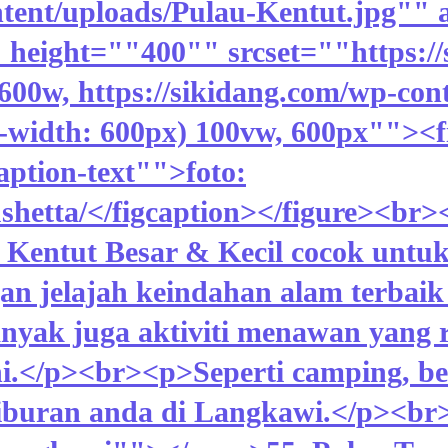
ntent/uploads/Pulau-Kentut.jpg"" 
height=""400"" srcset=""https://
600w, https://sikidang.com/wp-con
width: 600px) 100vw, 600px""><fi
ption-text"">foto:
hetta/</figcaption></figure><br><
u Kentut Besar & Kecil cocok untuk
jelajah keindahan alam terbaik y
nyak juga aktiviti menawan yang 
 ini.</p><br><p>Seperti camping, b
liburan anda di Langkawi.</p><br