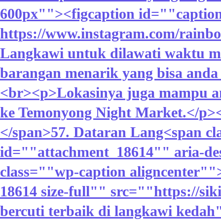
600px""><figcaption id=""caption
https://www.instagram.com/rainb
Langkawi untuk dilawati waktu 
barangan menarik yang bisa anda b
<br><p>Lokasinya juga mampu an
ke Temonyong Night Market.</p>
</span>57. Dataran Lang<span cl
id=""attachment_18614"" aria-de
class=""wp-caption aligncenter"
18614 size-full"" src=""https://
bercuti terbaik di langkawi ked