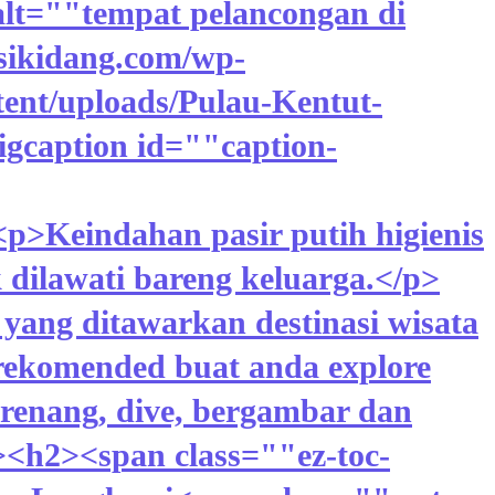
alt=""tempat pelancongan di
sikidang.com/wp-
tent/uploads/Pulau-Kentut-
gcaption id=""caption-
p>Keindahan pasir putih higienis
 dilawati bareng keluarga.</p>
ang ditawarkan destinasi wisata
rekomended buat anda explore
erenang, dive, bergambar dan
><h2><span class=""ez-toc-