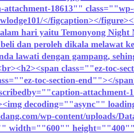
-attachment-18613"" class=""wp-c
owlodge101/</figcaption></figur
malam hari yaitu Temonyong Nigh
eli dan peroleh dikala melawat ke
da lawati dengan gampang, sehin
<br><h2><span class=""ez-toc-se
ass=""ez-toc-section-end""></spa
scribedby=""caption-attachment-
"><img decoding=""async"" loadin
sikidang.com/wp-content/uploads/D
ah"" width=""600"" height=""400"