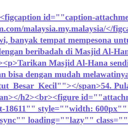
<figcaption id=""caption-attachm
am.com/malaysia.my.malaysia/</fig
wi, banyak tempat mempesona unt
engan beribadah di Masjid Al-Ha
r><p>Tarikan Masjid Al-Hana sendi
an bisa dengan mudah melawatiny
tut_Besar_Kecil""></span>54. Pul
pan></h2><br><figure id=""attach
t-18611"" style=""width: 600px""
ync"" loading=""lazy"" class=""w