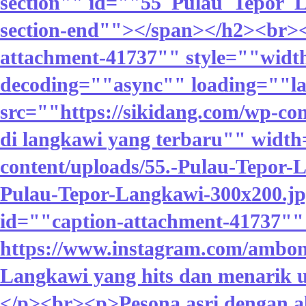
section"" id=""55_Pulau_Tepor_L
section-end""></span></h2><br><
attachment-41737"" style=""widt
decoding=""async"" loading=""la
src=""https://sikidang.com/wp-co
di langkawi yang terbaru"" width
content/uploads/55.-Pulau-Tepor-L
Pulau-Tepor-Langkawi-300x200.jp
id=""caption-attachment-41737"" 
https://www.instagram.com/ambong
Langkawi yang hits dan menarik un
</p><br><p>Pesona asri dengan al