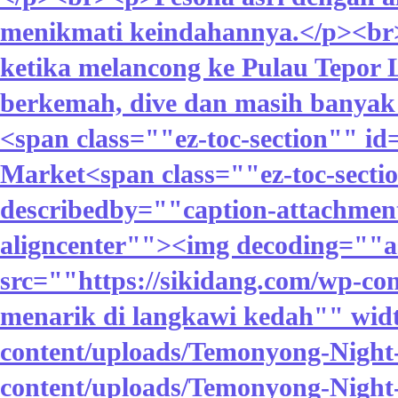
menikmati keindahannya.</p><br
ketika melancong ke Pulau Tepor 
berkemah, dive dan masih banyak 
<span class=""ez-toc-section""
Market<span class=""ez-toc-sect
describedby=""caption-attachmen
aligncenter""><img decoding=""a
src=""https://sikidang.com/wp-co
menarik di langkawi kedah"" wid
content/uploads/Temonyong-Night-
content/uploads/Temonyong-Night