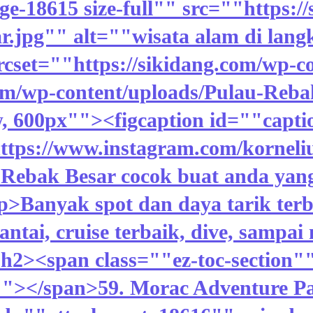
e-18615 size-full"" src=""https:/
r.jpg"" alt=""wisata alam di lang
cset=""https://sikidang.com/wp-c
.com/wp-content/uploads/Pulau-Reb
w, 600px""><figcaption id=""capt
https://www.instagram.com/korneli
Rebak Besar cocok buat anda yang
p>Banyak spot dan daya tarik ter
antai, cruise terbaik, dive, sampa
2><span class=""ez-toc-section"
</span>59. Morac Adventure Park