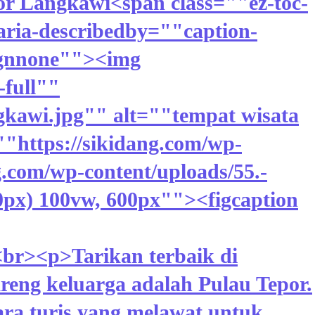
r Langkawi<span class=""ez-toc-
ria-describedby=""caption-
lignnone""><img
-full""
gkawi.jpg"" alt=""tempat wisata
"https://sikidang.com/wp-
g.com/wp-content/uploads/55.-
px) 100vw, 600px""><figcaption
<br><p>Tarikan terbaik di
reng keluarga adalah Pulau Tepor.
ra turis yang melawat untuk