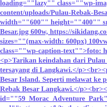
loading=""lazy"" class=""wp-imag
content/uploads/Pulau-Rebak-Besa
width=""600"" height=""400"" sr
Besar.jpg 600w, https://sikidang
sizes=""(max-width: 600px) 100v
class=""wp-caption-text"">foto: 
<p>Tarikan keindahan dari Pulau 
tersayang di Langkawi.</p><br><
Besar Island. Seperti melawat ke p
Rebak Besar Langkawi.</p><br><h
id=""59_Morac_Adventure_Park"">