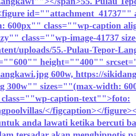
angkawi""></span>55. Pulau Tepo
figure id=""attachment_41737"" a
h: 600px"" class=""wp-caption a
zy"" class=""wp-image-41737 size
ntent/uploads/55.-Pulau-Tepor-Lan
=""600"" height=""400"" srcset="
angkawi.jpg 600w, https://sikidan
g 300w"" sizes=""(max-width: 600
class=""wp-caption-text"">foto:
poolvillas/</figcaption></figure>
tuk anda lawati ketika bercuti ba
am tersadar akan menghipnotis pa