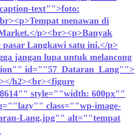
aption-text"">foto:
e><br><p>Tempat menawan di
t Market.</p><br><p>Banyak
 pasar Langkawi satu ini.</p>
gga jangan lupa untuk melancong
ction"" id=""57_Dataran_Lang"">
n></h2><br><figure
18614"" style=""width: 600px""
g=""lazy"" class=""wp-image-
ataran-Lang.jpg"" alt=""tempat
"