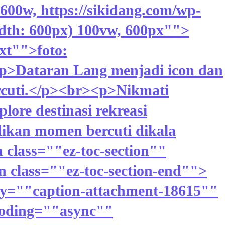
600w, https://sikidang.com/wp-
dth: 600px) 100vw, 600px"">
xt"">foto:
<p>Dataran Lang menjadi icon dan
rcuti.</p><br><p>Nikmati
lore destinasi rekreasi
ikan momen bercuti dikala
class=""ez-toc-section""
class=""ez-toc-section-end"">
by=""caption-attachment-18615""
coding=""async""