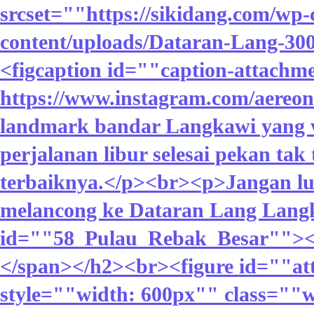
srcset=""https://sikidang.com/wp-
content/uploads/Dataran-Lang-30
<figcaption id=""caption-attachm
https://www.instagram.com/aereo
landmark bandar Langkawi yang w
perjalanan libur selesai pekan tak
terbaiknya.</p><br><p>Jangan l
melancong ke Dataran Lang Langk
id=""58_Pulau_Rebak_Besar""></s
</span></h2><br><figure id=""at
style=""width: 600px"" class=""