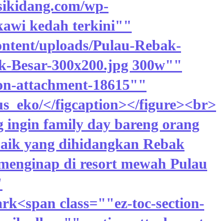
/sikidang.com/wp-
kawi kedah terkini""
ontent/uploads/Pulau-Rebak-
ak-Besar-300x200.jpg 300w""
ion-attachment-18615""
us_eko/</figcaption></figure><br>
 ingin family day bareng orang
baik yang dihidangkan Rebak
i menginap di resort mewah Pulau
"
<span class=""ez-toc-section-