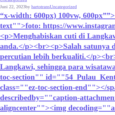
Juni 22, 2023
by
hartotrans
Uncategorized
“x-width: 600px) 100vw, 600px””>
text"">foto: https://www.instagr
<p>Menghabiskan cuti di Langka
anda.</p><br><p>Salah satunya d
percutian lebih berkualiti.</p><b
Langkawi, sehingga para wisataw
toc-section"" id=""54_Pulau_Ken
class=""ez-toc-section-end""></s
describedby=""caption-attachmen
aligncenter""><img decoding=""as