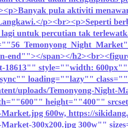
><p>Banyak pula aktiviti menaw
Langkawi.</p><br><p>Seperti berb
lagi untuk percutian tak terlewa
 id=""56_Temonyong_Night_Market
ion-end""></span></h2><br><figur
t-18613"" style=""width: 600px""
sync"" loading=""lazy"" class=""
ntent/uploads/Temonyong-Night-Ma
th=""600"" height=""400"" srcset
Market.jpg 600w, https://sikidan
-Market-300x200.jpg 300w"" sizes