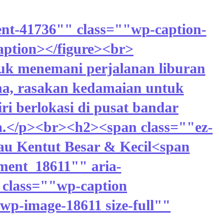
ent-41736"" class=""wp-caption-
caption></figure><br>
uk menemani perjalanan liburan
na, rasakan kedamaian untuk
ri berlokasi di pusat bandar
a.</p><br><h2><span class=""ez-
au Kentut Besar & Kecil<span
ment_18611"" aria-
 class=""wp-caption
p-image-18611 size-full""