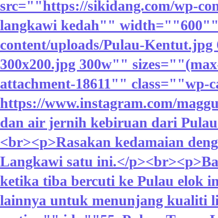
src=""https://sikidang.com/wp-co
langkawi kedah"" width=""600"" 
content/uploads/Pulau-Kentut.jpg 
300x200.jpg 300w"" sizes=""(max-
attachment-18611"" class=""wp-ca
https://www.instagram.com/maggus
dan air jernih kebiruan dari Pula
<br><p>Rasakan kedamaian dengan 
Langkawi satu ini.</p><br><p>Ba
ketika tiba bercuti ke Pulau elok
lainnya untuk menunjang kualiti 