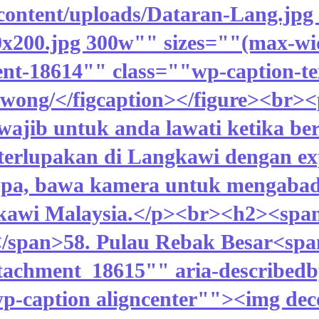
content/uploads/Dataran-Lang.jpg 
0x200.jpg 300w"" sizes=""(max-wi
ent-18614"" class=""wp-caption-te
nwong/</figcaption></figure><br>
ajib untuk anda lawati ketika be
 terlupakan di Langkawi dengan exp
upa, bawa kamera untuk mengabad
awi Malaysia.</p><br><h2><span 
pan>58. Pulau Rebak Besar<span 
tachment_18615"" aria-described
wp-caption aligncenter""><img de