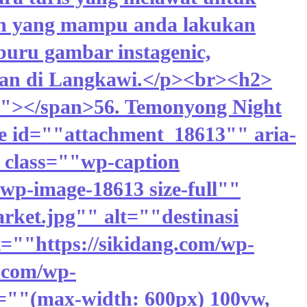
an yang mampu anda lakukan
uru gambar instagenic,
tkan di Langkawi.</p><br><h2>
""></span>56. Temonyong Night
e id=""attachment_18613"" aria-
 class=""wp-caption
wp-image-18613 size-full""
rket.jpg"" alt=""destinasi
=""https://sikidang.com/wp-
g.com/wp-
=""(max-width: 600px) 100vw,