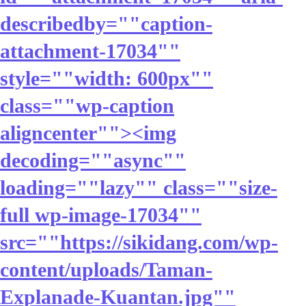
describedby=""caption-
attachment-17034""
style=""width: 600px""
class=""wp-caption
aligncenter""><img
decoding=""async""
loading=""lazy"" class=""size-
full wp-image-17034""
src=""https://sikidang.com/wp-
content/uploads/Taman-
Explanade-Kuantan.jpg""