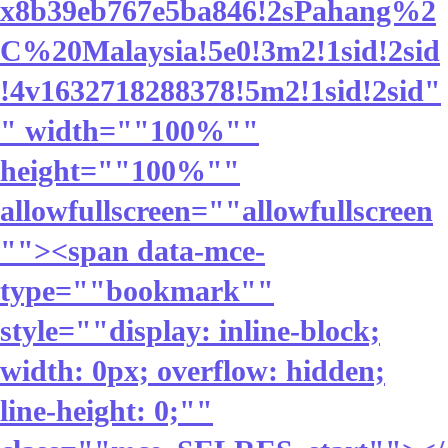
x8b39eb767e5ba846!2sPahang%2
C%20Malaysia!5e0!3m2!1sid!2sid
!4v1632718288378!5m2!1sid!2sid"
" width=""100%""
height=""100%""
allowfullscreen=""allowfullscreen
""><span data-mce-
type=""bookmark""
style=""display: inline-block;
width: 0px; overflow: hidden;
line-height: 0;""