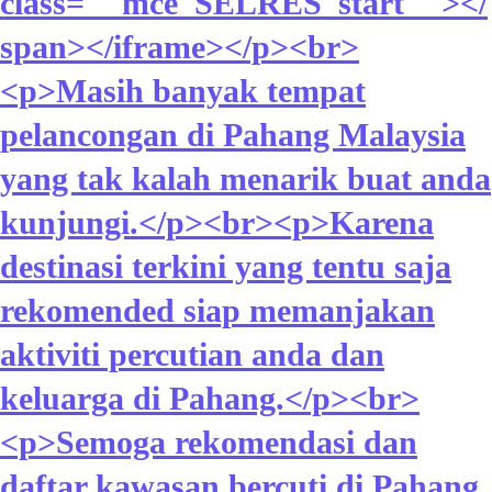
class=""mce_SELRES_start""> </
span></iframe></p><br>
<p>Masih banyak tempat
pelancongan di Pahang Malaysia
yang tak kalah menarik buat anda
kunjungi.</p><br><p>Karena
destinasi terkini yang tentu saja
rekomended siap memanjakan
aktiviti percutian anda dan
keluarga di Pahang.</p><br>
<p>Semoga rekomendasi dan
daftar kawasan bercuti di Pahang