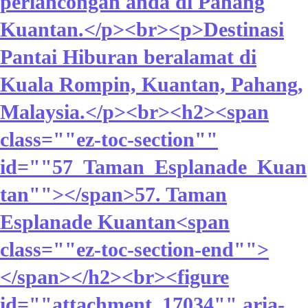
perlancongan anda di Pahang
Kuantan.</p><br><p>Destinasi
Pantai Hiburan beralamat di
Kuala Rompin, Kuantan, Pahang,
Malaysia.</p><br><h2><span
class=""ez-toc-section""
id=""57_Taman_Esplanade_Kuan
tan""></span>57. Taman
Esplanade Kuantan<span
class=""ez-toc-section-end"">
</span></h2><br><figure
id=""attachment_17034"" aria-