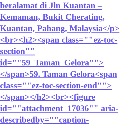
beralamat di Jln Kuantan –
Kemaman, Bukit Cherating,
Kuantan, Pahang, Malaysia</p>
<br><h2><span class=""ez-toc-
section""
id=""59_Taman_Gelora"">
</span>59. Taman Gelora<span
class=""ez-toc-section-end"">
</span></h2><br><figure
id=""attachment_17036"" aria-
describedby=""caption-