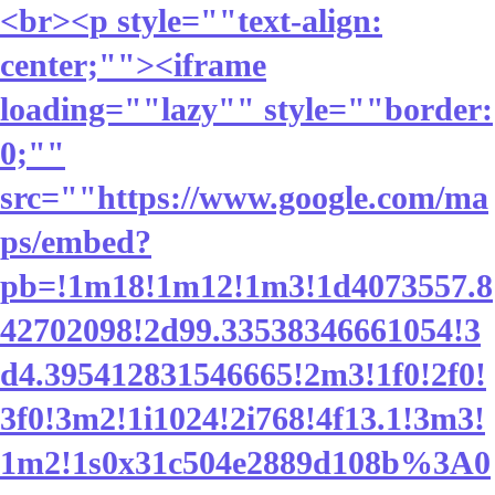
<br><p style=""text-align:
center;""><iframe
loading=""lazy"" style=""border:
0;""
src=""https://www.google.com/ma
ps/embed?
pb=!1m18!1m12!1m3!1d4073557.8
42702098!2d99.33538346661054!3
d4.395412831546665!2m3!1f0!2f0!
3f0!3m2!1i1024!2i768!4f13.1!3m3!
1m2!1s0x31c504e2889d108b%3A0