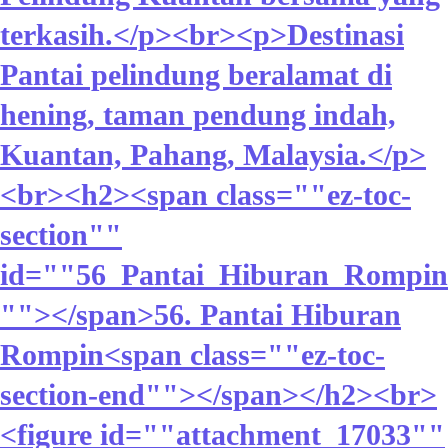
terkasih.</p><br><p>Destinasi
Pantai pelindung beralamat di
hening, taman pendung indah,
Kuantan, Pahang, Malaysia.</p>
<br><h2><span class=""ez-toc-
section""
id=""56_Pantai_Hiburan_Rompin
""></span>56. Pantai Hiburan
Rompin<span class=""ez-toc-
section-end""></span></h2><br>
<figure id=""attachment_17033""