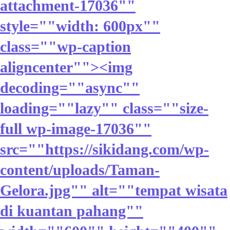
attachment-17036""
style=""width: 600px""
class=""wp-caption
aligncenter""><img
decoding=""async""
loading=""lazy"" class=""size-
full wp-image-17036""
src=""https://sikidang.com/wp-
content/uploads/Taman-
Gelora.jpg"" alt=""tempat wisata
di kuantan pahang""