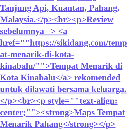
Tanjung Api, Kuantan, Pahang,
Malaysia.</p><br><p>Review
sebelumnya –> <a
href=""https://sikidang.com/temp
at-menarik-di-kota-
kinabalu/"">Tempat Menarik di
Kota Kinabalu</a> rekomended
untuk dilawati bersama keluarga.
</p><br><p style=""text-align:
center;""><strong>Maps Tempat
Menarik Pahang</strong></p>