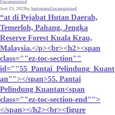
Uncategorized
Juni 23, 2023
by
hartotrans
Uncategorized
“at di Pejabat Hutan Daerah,
Temerloh, Pahang, Jengka
Reserve Forest Kuala Krau,
Malaysia.</p><br><h2><span
class=""ez-toc-section""
id=""55_Pantai_Pelindung_Kuant
an""></span>55. Pantai
Pelindung Kuantan<span
class=""ez-toc-section-end"">
</span></h2><br><figure