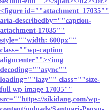
section-end""></span></h2><br>
<figure id=""attachment_17035""
aria-describedby=""caption-
attachment-17035""
style=""width: 600px""
class=""wp-caption
aligncenter""><img
decoding=""async""
loading=""lazy"" class=""size-
full wp-image-17035""
src=""https://sikidang.com/wp-
content/uploads/Santuari-Penyu-