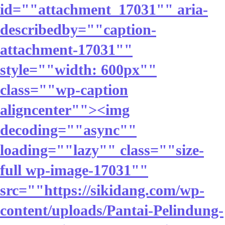
id=""attachment_17031"" aria-
describedby=""caption-
attachment-17031""
style=""width: 600px""
class=""wp-caption
aligncenter""><img
decoding=""async""
loading=""lazy"" class=""size-
full wp-image-17031""
src=""https://sikidang.com/wp-
content/uploads/Pantai-Pelindung-