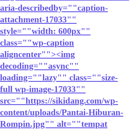
aria-describedby=""caption-
attachment-17033""
style=""width: 600px""
class=""wp-caption
aligncenter""><img
decoding=""async""
loading=""lazy"" class=""size-
full wp-image-17033""
src=""https://sikidang.com/wp-
content/uploads/Pantai-Hiburan-
Rompin.jpg"" alt=""tempat